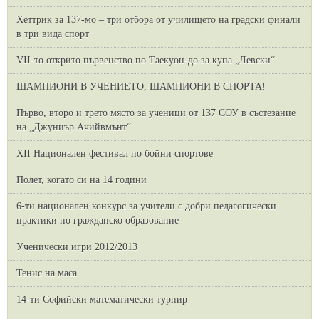
Хеттрик за 137-мо – три отбора от училището на градски финали
в три вида спорт
VII-то открито първенство по Таекуон-до за купа „Левски“
ШАМПИОНИ В УЧЕНИЕТО, ШАМПИОНИ В СПОРТА!
Първо, второ и трето място за ученици от 137 СОУ в състезание
на „Джуниър Ачийвмънт“
XII Национален фестивал по бойни спортове
Полет, когато си на 14 години
6-ти национален конкурс за учители с добри педагогически
практики по гражданско образование
Ученически игри 2012/2013
Тенис на маса
14-ти Софийски математически турнир