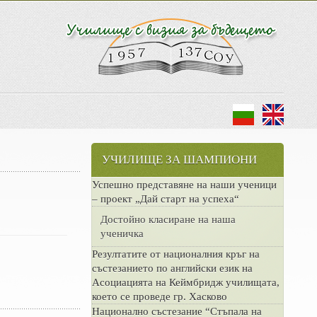
УЧИЛИЩЕ ЗА ШАМПИОНИ
Успешно представяне на наши ученици
– проект „Дай старт на успеха“
Достойно класиране на наша
ученичка
Резултатите от националния кръг на
състезанието по английски език на
Асоциацията на Кеймбридж училищата,
което се проведе гр. Хасково
Национално състезание “Стъпала на