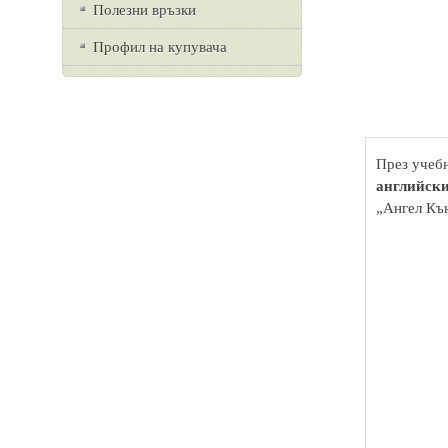
Полезни връзки
Профил на купувача
През учебн
английски
„Ангел Къ