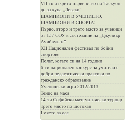
VII-то открито първенство по Таекуон-
до за купа „Левски“
ШАМПИОНИ В УЧЕНИЕТО,
ШАМПИОНИ В СПОРТА!
Първо, второ и трето място за ученици
от 137 СОУ в състезание на „Джуниър
Ачийвмънт“
XII Национален фестивал по бойни
спортове
Полет, когато си на 14 години
6-ти национален конкурс за учители с
добри педагогически практики по
гражданско образование
Ученически игри 2012/2013
Тенис на маса
14-ти Софийски математически турнир
Трето място по шотокан
I място за есе