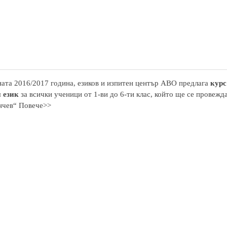
ата 2016/2017 година, езиков и изпитен център АВО предлага
курс
 език
за всички ученици от 1-ви до 6-ти клас, който ще се провежд
нчев“ Повече>>