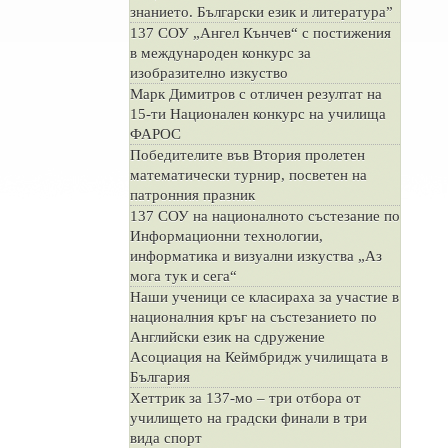
знанието. Български език и литература”
137 СОУ „Ангел Кънчев“ с постижения
в международен конкурс за
изобразително изкуство
Марк Димитров с отличен резултат на
15-ти Национален конкурс на училища
ФАРОС
Победителите във Втория пролетен
математически турнир, посветен на
патронния празник
137 СОУ на националното състезание по
Информационни технологии,
информатика и визуални изкуства „Аз
мога тук и сега“
Наши ученици се класираха за участие в
националния кръг на състезанието по
Английски език на сдружение
Асоциация на Кеймбридж училищата в
България
Хеттрик за 137-мо – три отбора от
училището на градски финали в три
вида спорт