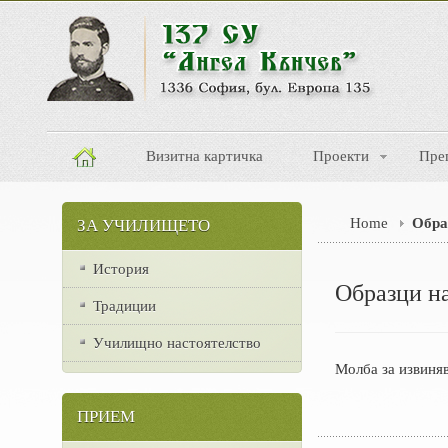
Визитна картичка
Проекти
Пре
Home
Обра
ЗА УЧИЛИЩЕТО
История
Образци н
Традиции
Училищно настоятелство
Молба за извиня
ПРИЕМ