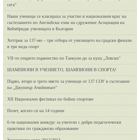
сега“
Наши ученици се класираха за участие в националния кръг на
състезанието по Английски език на сдружение Асоциация на
Кеймбридж училищата в България
Хеттрик за 137-мо – три отбора от училището на градски финали
в три вида спорт
VII-то открито първенство по Таекуон-до за купа „Левски“
ШАМПИОНИ В УЧЕНИЕТО, ШАМПИОНИ В СПОРТА!
Първо, второ и трето място за ученици от 137 СОУ в състезание
на „Джуниър Ачийвмънт“
XII Национален фестивал по бойни спортове
Полет, когато си на 14 години
6-ти национален конкурс за учители с добри педагогически
практики по гражданско образование