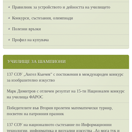
Правилник за устройството и дейността на училището
Конкурси, състезания, олимпиади
Полезни връзки
Профил на купувача
УЧИЛИЩЕ ЗА ШАМПИОНИ
137 СОУ „Ангел Кънчев“ с постижения в международен конкурс
за изобразително изкуство
Марк Димитров с отличен резултат на 15-ти Национален конкурс
на училища ФАРОС
Победителите във Втория пролетен математически турнир,
посветен на патронния празник
137 СОУ на националното състезание по Информационни
технологии, информатика и визуални изкуства „Аз мога тук и