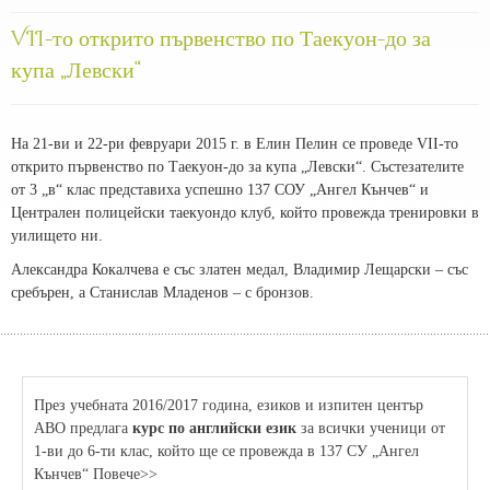
VII-то открито първенство по Таекуон-до за
купа „Левски“
На 21-ви и 22-ри февруари 2015 г. в Елин Пелин се проведе VII-то
открито първенство по Таекуон-до за купа „Левски“. Състезателите
от 3 „в“ клас представиха успешно 137 СОУ „Ангел Кънчев“ и
Централен полицейски таекуондо клуб, който провежда тренировки в
уилището ни.
Александра Кокалчева е със златен медал, Владимир Лещарски – със
сребърен, а Станислав Младенов – с бронзов.
През учебната 2016/2017 година, езиков и изпитен център
АВО предлага
курс по английски език
за всички ученици от
1-ви до 6-ти клас, който ще се провежда в 137 СУ „Ангел
Кънчев“ Повече>>