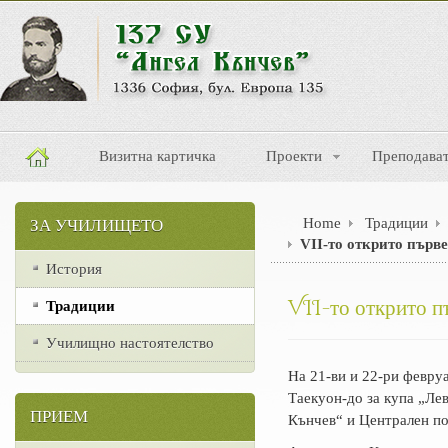
Визитна картичка
Проекти
Преподава
Home
Традиции
ЗА УЧИЛИЩЕТО
VII-то открито първ
История
VII-то открито п
Традиции
Училищно настоятелство
На 21-ви и 22-ри февруа
Таекуон-до за купа „Ле
ПРИЕМ
Кънчев“ и Централен по