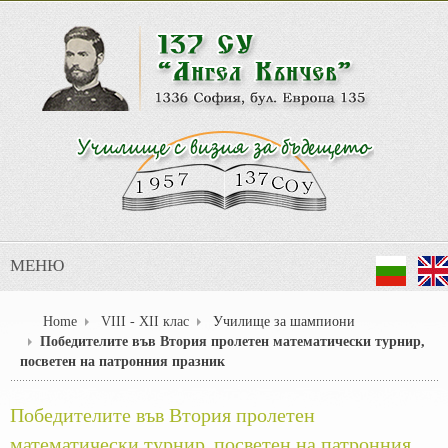
МЕНЮ
Home
VІІІ - ХІІ клас
Училище за шампиони
Победителите във Втория пролетен математически турнир,
посветен на патронния празник
Победителите във Втория пролетен
математически турнир, посветен на патронния