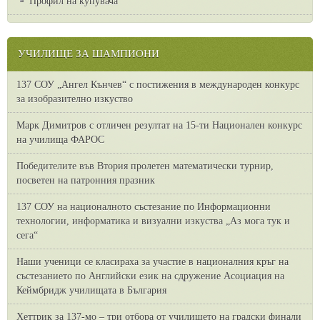
Профил на купувача
УЧИЛИЩЕ ЗА ШАМПИОНИ
137 СОУ „Ангел Кънчев“ с постижения в международен конкурс
за изобразително изкуство
Марк Димитров с отличен резултат на 15-ти Национален конкурс
на училища ФАРОС
Победителите във Втория пролетен математически турнир,
посветен на патронния празник
137 СОУ на националното състезание по Информационни
технологии, информатика и визуални изкуства „Аз мога тук и
сега“
Наши ученици се класираха за участие в националния кръг на
състезанието по Английски език на сдружение Асоциация на
Кеймбридж училищата в България
Хеттрик за 137-мо – три отбора от училището на градски финали