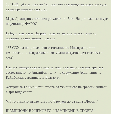
137 СОУ „Ангел Кънчев“ с постижения в международен конкурс
за изобразително изкуство
Марк Димитров с отличен резултат на 15-ти Национален конкурс
на училища ФАРОС
Победителите във Втория пролетен математически турнир,
посветен на патронния празник
137 СОУ на националното състезание по Информационни
технологии, информатика и визуални изкуства „Аз мога тук и
сега“
Наши ученици се класираха за участие в националния кръг на
състезанието по Английски език на сдружение Асоциация на
Кеймбридж училищата в България
Хеттрик за 137-мо – три отбора от училището на градски финали
в три вида спорт
VII-то открито първенство по Таекуон-до за купа „Левски“
ШАМПИОНИ В УЧЕНИЕТО, ШАМПИОНИ В СПОРТА!