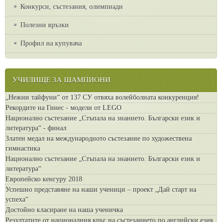
Конкурси, състезания, олимпиади
Полезни връзки
Профил на купувача
УЧИЛИЩЕ ЗА ШАМПИОНИ
„Нежни тайфуни“ от 137 СУ отвяха волейболната конкуренция!
Рекордите на Гинес - модели от LEGO
Национално състезание „Стъпала на знанието. Български език и
литература“ - финал
Златен медал на международното състезание по художествена
гимнастика
Национално състезание „Стъпала на знанието. Български език и
литература“
Европейско кенгуру 2018
Успешно представяне на наши ученици – проект „Дай старт на
успеха“
Достойно класиране на наша ученичка
Резултатите от националния кръг на състезанието по английски език