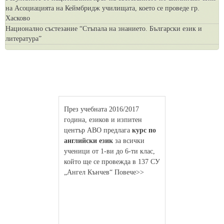
на Асоциацията на Кеймбридж училищата, което се проведе гр.
Хасково
Национално състезание “Стъпала на знанието. Български език и
литература”
През учебната 2016/2017
година, езиков и изпитен
център АВО предлага
курс по
английски език
за всички
ученици от 1-ви до 6-ти клас,
който ще се провежда в 137 СУ
„Ангел Кънчев“ Повече>>