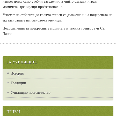
изпревариха само учебни заведения, в чийто състави играят
момичета, трениращи професионално.
Успехът на отборите до голяма степен се дължеше и на подкрепата на
екзалтираните им фенове-съученици.
Поздравления за прекрасните момичета и техния треньор г-н Ст.
Панов!
ЗА УЧИЛИЩЕТО
История
Традиции
Училищно настоятелство
ПРИЕМ