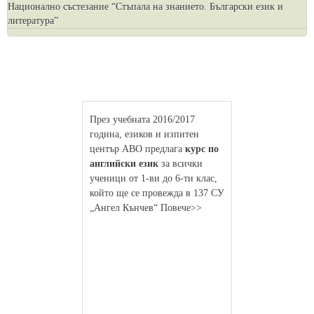
Национално състезание “Стъпала на знанието. Български език и
литература”
През учебната 2016/2017
година, езиков и изпитен
център АВО предлага
курс по
английски език
за всички
ученици от 1-ви до 6-ти клас,
който ще се провежда в 137 СУ
„Ангел Кънчев“ Повече>>