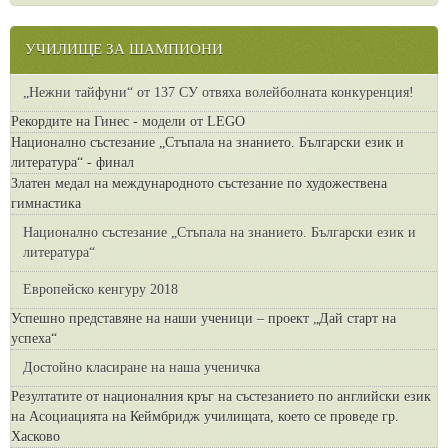
УЧИЛИЩЕ ЗА ШАМПИОНИ
„Нежни тайфуни“ от 137 СУ отвяха волейболната конкуренция!
Рекордите на Гинес - модели от LEGO
Национално състезание „Стъпала на знанието. Български език и
литература“ - финал
Златен медал на международното състезание по художествена
гимнастика
Национално състезание „Стъпала на знанието. Български език и
литература“
Европейско кенгуру 2018
Успешно представяне на наши ученици – проект „Дай старт на
успеха“
Достойно класиране на наша ученичка
Резултатите от националния кръг на състезанието по английски език
на Асоциацията на Кеймбридж училищата, което се проведе гр.
Хасково