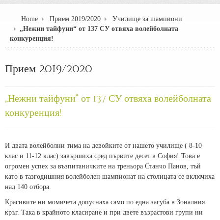
Home
Прием 2019/2020
Училище за шампиони
„Нежни тайфуни“ от 137 СУ отвяха волейболната
конкуренция!
Прием 2019/2020
„Нежни тайфуни“ от 137 СУ отвяха волейболната
конкуренция!
И двата волейболни тима на девойките от нашето училище ( 8-10
клас и 11-12 клас) завършиха сред първите десет в София! Това е
огромен успех за възпитаничките на треньора Станчо Панов, тъй
като в тазгодишния волейболен шампионат на столицата се включиха
над 140 отбора.
Красивите ни момичета допуснаха само по една загуба в Зоналния
кръг. Така в крайното класиране и при двете възрастови групи ни