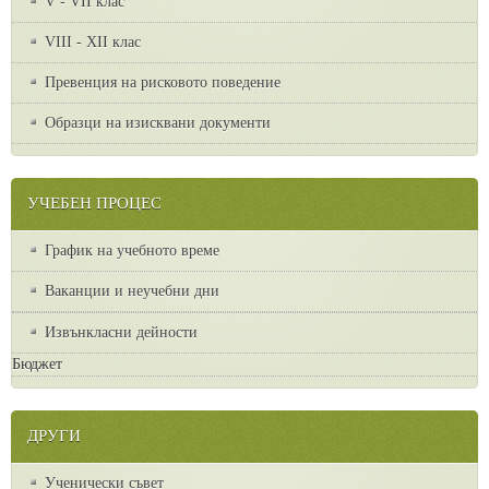
V - VII клас
VІІІ - ХІІ клас
Превенция на рисковото поведение
Образци на изисквани документи
УЧЕБЕН ПРОЦЕС
График на учебното време
Ваканции и неучебни дни
Извънкласни дейности
Бюджет
ДРУГИ
Ученически съвет