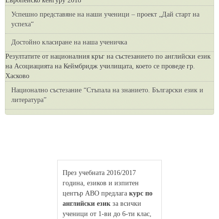
Европейско кенгуру 2018
Успешно представяне на наши ученици – проект „Дай старт на
успеха“
Достойно класиране на наша ученичка
Резултатите от националния кръг на състезанието по английски език
на Асоциацията на Кеймбридж училищата, което се проведе гр.
Хасково
Национално състезание “Стъпала на знанието. Български език и
литература”
През учебната 2016/2017
година, езиков и изпитен
център АВО предлага
курс по
английски език
за всички
ученици от 1-ви до 6-ти клас,