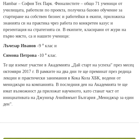
Hambar – София Тех Парк. Финалистите – общо 71 ученици от
училищата, работили по проекта, получиха базово обучение за
стартиране на собствен бизнес и работейки в екипи, приложиха
знанията си на практика чрез работа по конкретен казус и
презентация на стратегията си. В екипите, класирани от жури на
първо място, са и нашите ученици:
а
Лъчезар Иванов
-9
клас и
а
Симона Петрова
-10
клас.
Те ще вземат участие в Академията „Дай старт на успеха“ през месец
октомври 2017 г. В рамките на два дни те ще преминат през редица
лекции и практически занимания в Кока Кола ХБК, водени от
мениджъри на компанията. В последния ден на Академията те ще
имат възможност да приложат наученото, като станат част от
инициативата на Джуниър Ачийвмънт България „Мениджър за един
ден“.