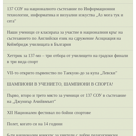
137 СОУ на националното състезание по Информационни
технологии, информатика и визуални изкуства „Аз мога тук и
сега“
Наши ученици се класираха за участие в националния кръг на
състезанието по Английски език на сдружение Асоциация на
Кеймбридж училищата в България
Хеттрик за 137-мо – три отбора от училището на градски финали
в три вида спорт
VII-то открито първенство по Таекуон-до за купа „Левски“
ШАМПИОНИ В УЧЕНИЕТО, ШАМПИОНИ В СПОРТА!
Първо, второ и трето място за ученици от 137 СОУ в състезание
на „Джуниър Ачийвмънт“
XII Национален фестивал по бойни спортове
Полет, когато си на 14 години
6-ти национален конкурс за учители с добри педагогически