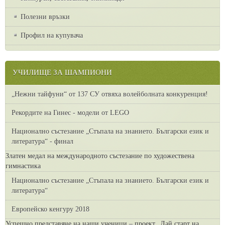
Полезни връзки
Профил на купувача
УЧИЛИЩЕ ЗА ШАМПИОНИ
„Нежни тайфуни“ от 137 СУ отвяха волейболната конкуренция!
Рекордите на Гинес - модели от LEGO
Национално състезание „Стъпала на знанието. Български език и
литература“ - финал
Златен медал на международното състезание по художествена
гимнастика
Национално състезание „Стъпала на знанието. Български език и
литература“
Европейско кенгуру 2018
Успешно представяне на наши ученици – проект „Дай старт на