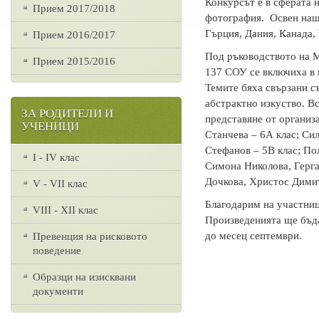
Конкурсът е в сферата 
Прием 2017/2018
фотография. Освен наша
Гърция, Дания, Канада,
Прием 2016/2017
Под ръководството на М
Прием 2015/2016
137 СОУ се включиха в 
Темите бяха свързани с
абстрактно изкуство. В
ЗА РОДИТЕЛИ И
представяне от оргaниз
УЧЕНИЦИ
Станчева – 6А клас; Си
Стефанов – 5В клас; По
I - IV клас
Симона Николова, Герга
Дочкова, Христос Димит
V - VII клас
Благодарим на участниц
VІІІ - ХІІ клас
Произведенията ще бъда
до месец септември.
Превенция на рисковото
поведение
Образци на изисквани
документи