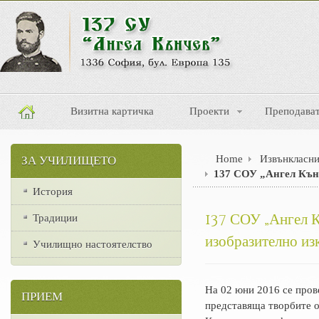
Визитна картичка
Проекти
Преподава
Home
Извънкласни
ЗА УЧИЛИЩЕТО
137 СОУ „Ангел Кънч
История
137 СОУ „Ангел К
Традиции
изобразително из
Училищно настоятелство
На 02 юни 2016 се пров
ПРИЕМ
представяща творбите о