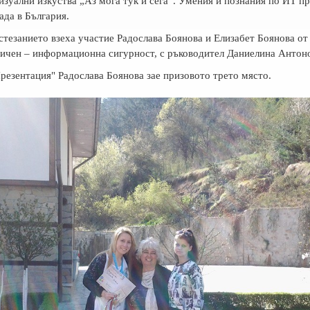
изуални изкуства „Аз мога тук и сега“. Умения и познания по ИТ п
ада в България.
тезанието взеха участие Радослава Боянова и Елизабет Боянова от 
ичен – информационна сигурност, с ръководител Даниелина Антоно
резентация" Радослава Боянова зае призовото трето място.