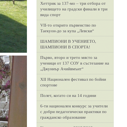
Хеттрик за 137-мо – три отбора от
училището на градски финали в три
вида спорт
VII-то открито първенство по
Таекуон-до за купа „Левски“
ШАМПИОНИ В УЧЕНИЕТО,
ШАМПИОНИ В СПОРТА!
Първо, второ и трето място за
ученици от 137 СОУ в състезание на
„Джуниър Ачийвмънт“
XII Национален фестивал по бойни
спортове
Полет, когато си на 14 години
6-ти национален конкурс за учители
с добри педагогически практики по
гражданско образование