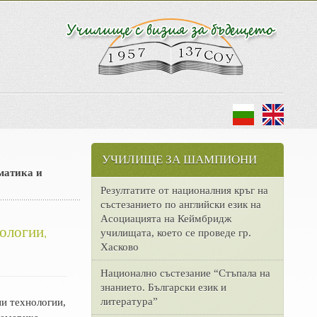
УЧИЛИЩЕ ЗА ШАМПИОНИ
матика и
Резултатите от националния кръг на
състезанието по английски език на
Асоциацията на Кеймбридж
ологии,
училищата, което се проведе гр.
Хасково
Национално състезание “Стъпала на
знанието. Български език и
литература”
ни технологии,