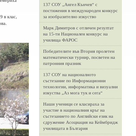
ремериха
137 СОУ „Ангел Кънчев“ с
постижения в международен конкурс
за изобразително изкуство
9 в клас,
ва.
Марк Димитров с отличен резултат
на 15-ти Национален конкурс на
училища ФАРОС
Победителите във Втория пролетен
математически турнир, посветен на
патронния празник
137 СОУ на националното
състезание по Информационни
технологии, информатика и визуални
изкуства „Аз мога тук и сега“
Наши ученици се класираха за
участие в националния кръг на
състезанието по Английски език на
сдружение Асоциация на Кеймбридж
училищата в България