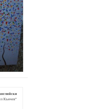
 английски
ел Кънчев“