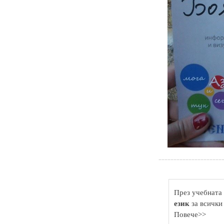
През учебната 
език
за всички
Повече>>