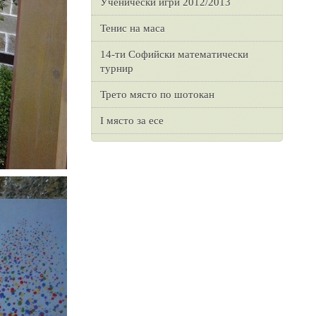
Ученически игри 2012/2013
Тенис на маса
14-ти Софийски математически
турнир
Трето място по шотокан
I място за есе