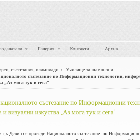
подаватели
Галерия
Контакти
Архив
рси, състезания, олимпиади
Училище за шампиони
ационалното състезание по Информационни технологии, инфор
а „Аз мога тук и сега“
националното състезание по Информационни техн
и визуални изкуства „Аз мога тук и сега“
. в гр. Девин се проведе Националното състезание по Информацион