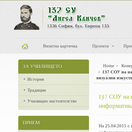
Визитна картичка
Проекти
Пре
Home
Конку
ЗА УЧИЛИЩЕТО
137 СОУ на н
визуални изкуств
История
Традиции
137 СОУ на 
Училищно настоятелство
информатика 
ПРИЕМ
На 25.04.2015 г