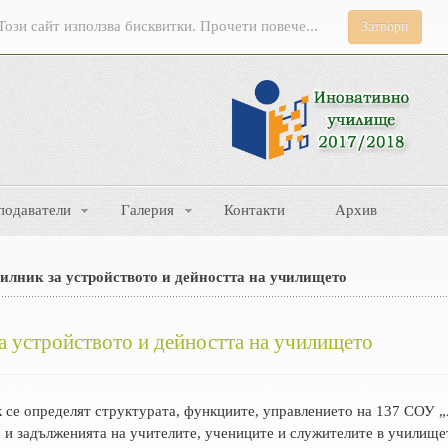
Този сайт използва бисквитки. Прочети повече...
Затвори
подаватели
Галерия
Контакти
Архив
илник за устройството и дейността на училището
а устройството и дейността на училището
к се определят структурата, функциите, управлението на 137 СОУ 
 и задълженията на учителите, учениците и служителите в училище