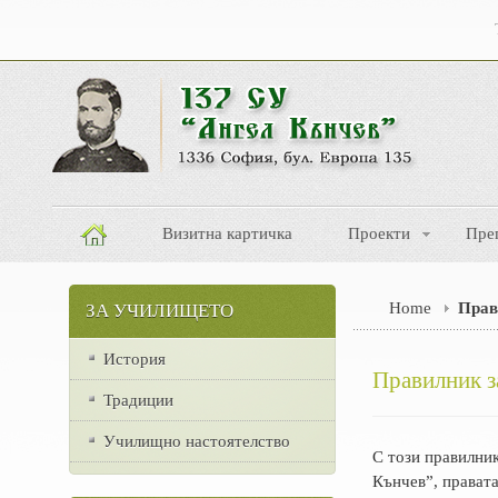
Визитна картичка
Проекти
Пре
Home
Прав
ЗА УЧИЛИЩЕТО
История
Правилник з
Традиции
Училищно настоятелство
С този правилни
Кънчев”, правата