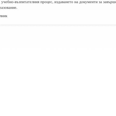
 учебно-възпитателния процес, издаването на документи за завърше
разование.
лник