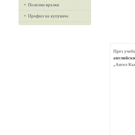
Полезни връзки
Профил на купувача
През учебн
английски
„Ангел Къ