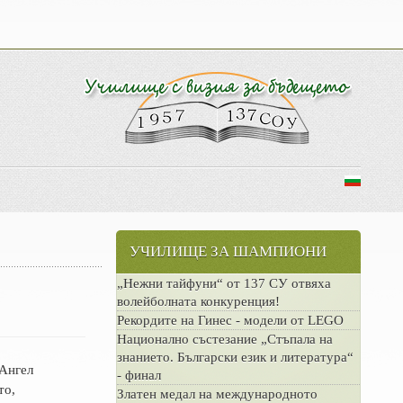
УЧИЛИЩЕ ЗА ШАМПИОНИ
„Нежни тайфуни“ от 137 СУ отвяха
волейболната конкуренция!
Рекордите на Гинес - модели от LEGO
Национално състезание „Стъпала на
знанието. Български език и литература“
„Ангел
- финал
то,
Златен медал на международното