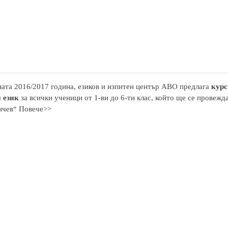
ата 2016/2017 година, езиков и изпитен център АВО предлага
курс
 език
за всички ученици от 1-ви до 6-ти клас, който ще се провежд
нчев“ Повече>>