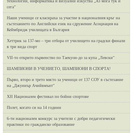
технологии, информатика и визуални изкуства „Аз мога тук и
сега“
Наши ученици се класираха за участие в националния кръг на
състезанието по Английски език на сдружение Асоциация на
Кеймбридж училищата в България
Хеттрик за 137-мо – три отбора от училището на градски финали
в три вида спорт
VII-то открито първенство по Таекуон-до за купа „Левски“
ШАМПИОНИ В УЧЕНИЕТО, ШАМПИОНИ В СПОРТА!
Първо, второ и трето място за ученици от 137 СОУ в състезание
на „Джуниър Ачийвмънт“
XII Национален фестивал по бойни спортове
Полет, когато си на 14 години
6-ти национален конкурс за учители с добри педагогически
практики по гражданско образование