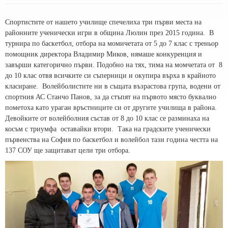
Спортистите от нашето училище спечелиха три първи места на
районните ученически игри в община Люлин през 2015 година. В
турнира по баскетбол, отбора на момичетата от 5 до 7 клас с треньор
помощник директора Владимир Миков, нямаше конкуренция и
завърши категорично първи. Подобно на тях, тима на момчетата от 8
до 10 клас отвя всичките си съперници и окупира върха в крайното
класиране. Волейболистите ни в същата възрастова група, водени от
спортния АС Станчо Панов, за да стъпят на първото място буквално
пометоха като ураган връстниците си от другите училища в района.
Девойките от волейболния състав от 8 до 10 клас се разминаха на
косъм с триумфа оставайки втори. Така на градските ученически
първенства на София по баскетбол и волейбол тази година честта на
137 СОУ ще защитават цели три отбора.