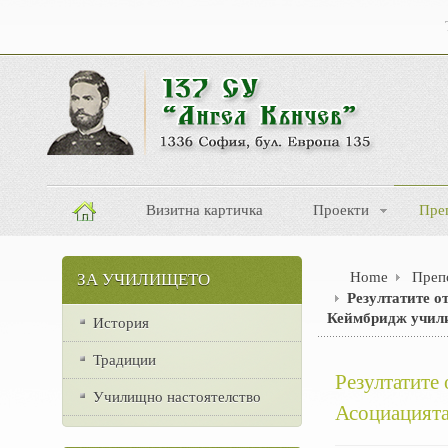
Визитна картичка
Проекти
Пре
Home
Преп
ЗА УЧИЛИЩЕТО
Резултатите о
Кеймбридж училищ
История
Традиции
Резултатите 
Училищно настоятелство
Асоциацията