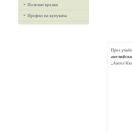
Полезни връзки
Профил на купувача
През учебн
английски
„Ангел Къ