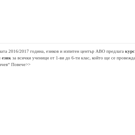
ата 2016/2017 година, езиков и изпитен център АВО предлага
курс
 език
за всички ученици от 1-ви до 6-ти клас, който ще се провежд
нчев“ Повече>>