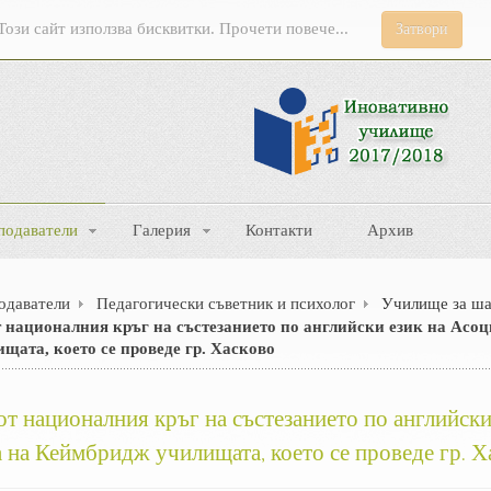
Този сайт използва бисквитки. Прочети повече...
Затвори
подаватели
Галерия
Контакти
Архив
одаватели
Педагогически съветник и психолог
Училище за ш
т националния кръг на състезанието по английски език на Асо
ата, което се проведе гр. Хасково
от националния кръг на състезанието по английски
 на Кеймбридж училищата, което се проведе гр. Х