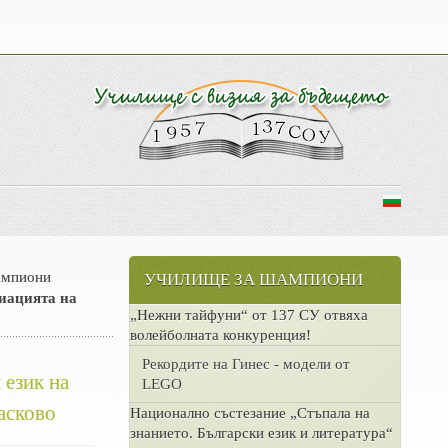
ампиони
УЧИЛИЩЕ ЗА ШАМПИОНИ
циацията на
„Нежни тайфуни“ от 137 СУ отвяха
волейболната конкуренция!
Рекордите на Гинес - модели от
 език на
LEGO
асково
Национално състезание „Стъпала на
знанието. Български език и литература“