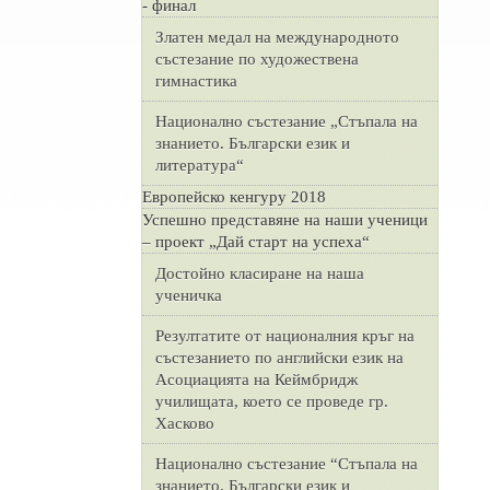
- финал
Златен медал на международното
състезание по художествена
гимнастика
Национално състезание „Стъпала на
знанието. Български език и
литература“
Европейско кенгуру 2018
Успешно представяне на наши ученици
– проект „Дай старт на успеха“
Достойно класиране на наша
ученичка
Резултатите от националния кръг на
състезанието по английски език на
Асоциацията на Кеймбридж
училищата, което се проведе гр.
Хасково
Национално състезание “Стъпала на
знанието. Български език и