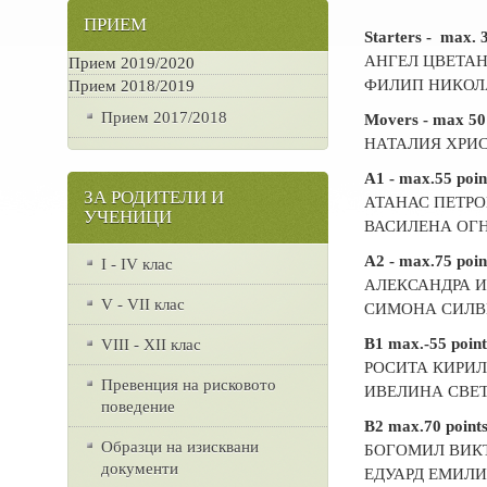
ПРИЕМ
Starters - max. 3
АНГЕЛ ЦВЕТАН
Прием 2019/2020
ФИЛИП НИКОЛА
Прием 2018/2019
Прием 2017/2018
Movers - max 50 
НАТАЛИЯ ХРИС
A1 - max.55 poin
ЗА РОДИТЕЛИ И
АТАНАС ПЕТРО
УЧЕНИЦИ
ВАСИЛЕНА ОГН
A2 - max.75 poin
I - IV клас
АЛЕКСАНДРА И
V - VII клас
СИМОНА СИЛВИ
B1 max.-55 point
VІІІ - ХІІ клас
РОСИТА КИРИЛ
Превенция на рисковото
ИВЕЛИНА СВЕТ
поведение
B2 max.70 point
Образци на изисквани
БОГОМИЛ ВИКТ
документи
ЕДУАРД ЕМИЛИ