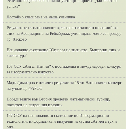
Успешно представяне на наши ученици – проект „Дай старт на
успеха“
Достойно класиране на наша ученичка
Резултатите от националния кръг на състезанието по английски
език на Асоциацията на Кеймбридж училищата, което се проведе
гр. Хасково
Национално състезание “Стъпала на знанието. Български език и
литература”
137 СОУ „Ангел Кънчев“ с постижения в международен конкурс
за изобразително изкуство
Марк Димитров с отличен резултат на 15-ти Национален конкурс
на училища ФАРОС
Победителите във Втория пролетен математически турнир,
посветен на патронния празник
137 СОУ на националното състезание по Информационни
технологии, информатика и визуални изкуства „Аз мога тук и
сега“