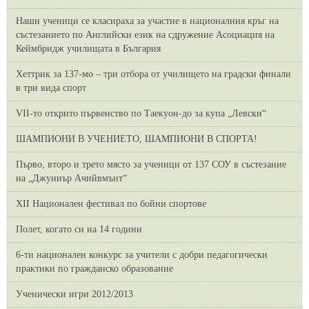
Наши ученици се класираха за участие в националния кръг на
състезанието по Английски език на сдружение Асоциация на
Кеймбридж училищата в България
Хеттрик за 137-мо – три отбора от училището на градски финали
в три вида спорт
VII-то открито първенство по Таекуон-до за купа „Левски“
ШАМПИОНИ В УЧЕНИЕТО, ШАМПИОНИ В СПОРТА!
Първо, второ и трето място за ученици от 137 СОУ в състезание
на „Джуниър Ачийвмънт“
XII Национален фестивал по бойни спортове
Полет, когато си на 14 години
6-ти национален конкурс за учители с добри педагогически
практики по гражданско образование
Ученически игри 2012/2013