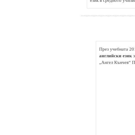
език в средното учил
През учебната 20
английски език
з
„Ангел Кънчев“ 