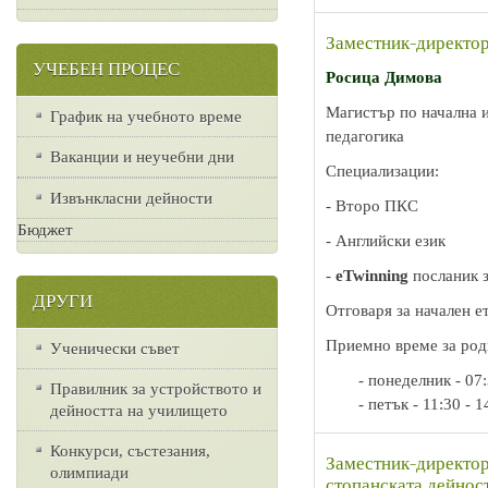
Заместник-директор
УЧЕБЕН ПРОЦЕС
Росица Димова
Магистър по начална 
График на учебното време
педагогика
Ваканции и неучебни дни
Специализации:
Извънкласни дейности
- Второ ПКС
Бюджет
- Английски език
-
eTwinning
посланик з
ДРУГИ
Отговаря за начален е
Приемно време за род
Ученически съвет
- понеделник - 07:
Правилник за устройството и
- петък - 11:30 - 1
дейността на училището
Конкурси, състезания,
Заместник-директор
олимпиади
стопанската дейнос