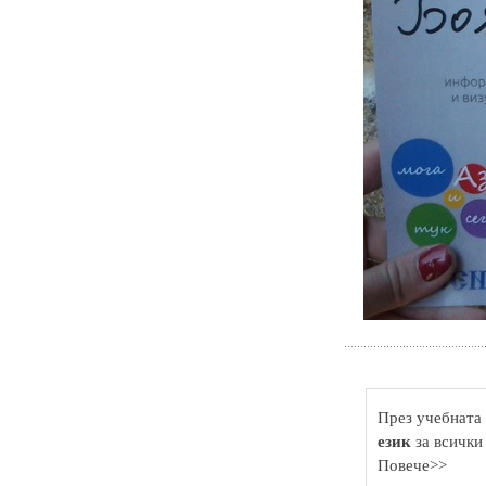
През учебната 
език
за всички
Повече>>