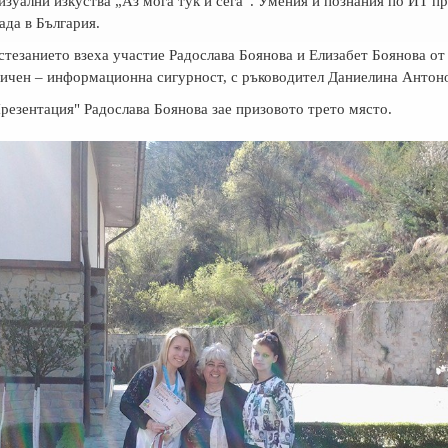
изуални изкуства „Аз мога тук и сега“. Умения и познания по ИТ п
ада в България.
тезанието взеха участие Радослава Боянова и Елизабет Боянова от 
ичен – информационна сигурност, с ръководител Даниелина Антоно
резентация" Радослава Боянова зае призовото трето място.