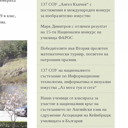
ремериха
137 СОУ „Ангел Кънчев“ с
постижения в международен конкурс
за изобразително изкуство
9 в клас,
ва.
Марк Димитров с отличен резултат
на 15-ти Национален конкурс на
училища ФАРОС
Победителите във Втория пролетен
математически турнир, посветен на
патронния празник
137 СОУ на националното
състезание по Информационни
технологии, информатика и визуални
изкуства „Аз мога тук и сега“
Наши ученици се класираха за
участие в националния кръг на
състезанието по Английски език на
сдружение Асоциация на Кеймбридж
училищата в България