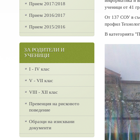
информатика и в
Прием 2017/2018
ученици от 41 гр
Прием 2016/2017
От 137 СОУ в със
профил Технолог
Прием 2015/2016
В категорията "П
ЗА РОДИТЕЛИ И
УЧЕНИЦИ
I - IV клас
V - VII клас
VІІІ - ХІІ клас
Превенция на рисковото
поведение
Образци на изисквани
документи