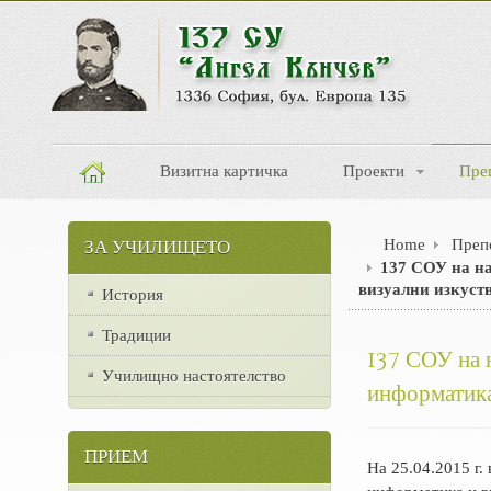
Визитна картичка
Проекти
Пре
Home
Преп
ЗА УЧИЛИЩЕТО
137 СОУ на н
визуални изкуств
История
Традиции
137 СОУ на 
Училищно настоятелство
информатика 
ПРИЕМ
На 25.04.2015 г