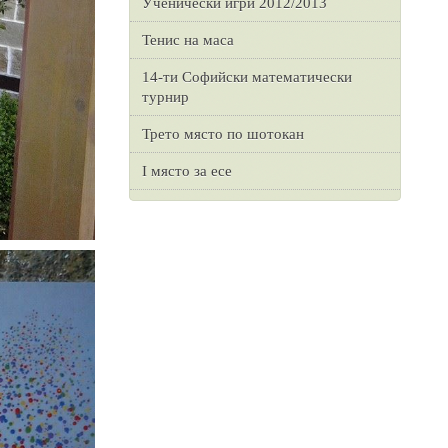
Ученически игри 2012/2013
Тенис на маса
14-ти Софийски математически
турнир
Трето място по шотокан
I място за есе