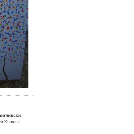
 английски
ел Кънчев“