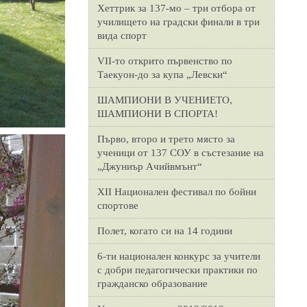
Хеттрик за 137-мо – три отбора от
училището на градски финали в три
вида спорт
VII-то открито първенство по
Таекуон-до за купа „Левски“
ШАМПИОНИ В УЧЕНИЕТО,
ШАМПИОНИ В СПОРТА!
Първо, второ и трето място за
ученици от 137 СОУ в състезание на
„Джуниър Ачийвмънт“
XII Национален фестивал по бойни
спортове
Полет, когато си на 14 години
6-ти национален конкурс за учители
с добри педагогически практики по
гражданско образование