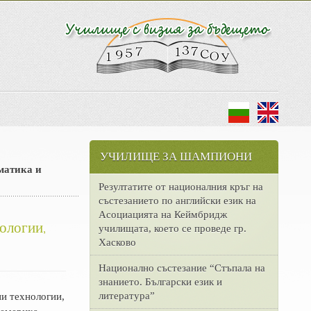
УЧИЛИЩЕ ЗА ШАМПИОНИ
матика и
Резултатите от националния кръг на
състезанието по английски език на
Асоциацията на Кеймбридж
ологии,
училищата, което се проведе гр.
Хасково
Национално състезание “Стъпала на
знанието. Български език и
литература”
ни технологии,