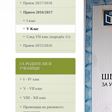
Прием 2017/2018
Прием 2016/2017
I клас
V Клас
След VII клас (наредба 11)
Прием 2015/2016
ЗА РОДИТЕЛИ И
УЧЕНИЦИ
I - IV клас
V - VII клас
VІІІ - ХІІ клас
Превенция на рисковото
поведение