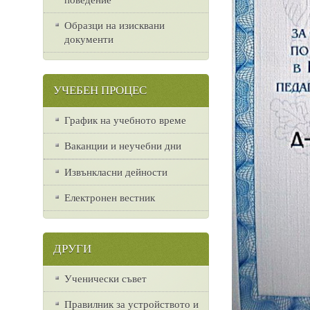
Образци на изисквани
документи
УЧЕБЕН ПРОЦЕС
График на учебното време
Ваканции и неучебни дни
Извънкласни дейности
Електронен вестник
ДРУГИ
Ученически съвет
Правилник за устройството и