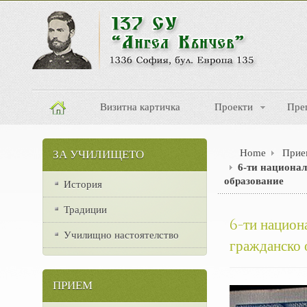
Визитна картичка
Проекти
Пре
Home
Прие
ЗА УЧИЛИЩЕТО
6-ти национал
образование
История
Традиции
6-ти национ
Училищно настоятелство
гражданско 
ПРИЕМ