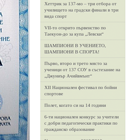
Хеттрик за 137-мо – три отбора от
училището на градски финали в три
вида спорт
VII-то открито първенство по
Таекуон-до за купа „Левски“
ШАМПИОНИ В УЧЕНИЕТО,
ШАМПИОНИ В СПОРТА!
Първо, второ и трето място за
ученици от 137 СОУ в състезание на
„Джуниър Ачийвмънт“
XII Национален фестивал по бойни
спортове
Полет, когато си на 14 години
6-ти национален конкурс за учители
с добри педагогически практики по
гражданско образование