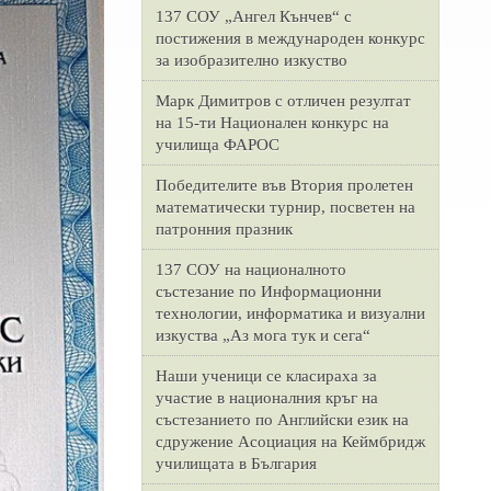
137 СОУ „Ангел Кънчев“ с
постижения в международен конкурс
за изобразително изкуство
Марк Димитров с отличен резултат
на 15-ти Национален конкурс на
училища ФАРОС
Победителите във Втория пролетен
математически турнир, посветен на
патронния празник
137 СОУ на националното
състезание по Информационни
технологии, информатика и визуални
изкуства „Аз мога тук и сега“
Наши ученици се класираха за
участие в националния кръг на
състезанието по Английски език на
сдружение Асоциация на Кеймбридж
училищата в България