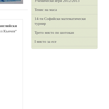
Ученически игри 2012/2013
Тенис на маса
14-ти Софийски математически
турнир
 английски
ел Кънчев“
Трето място по шотокан
I място за есе