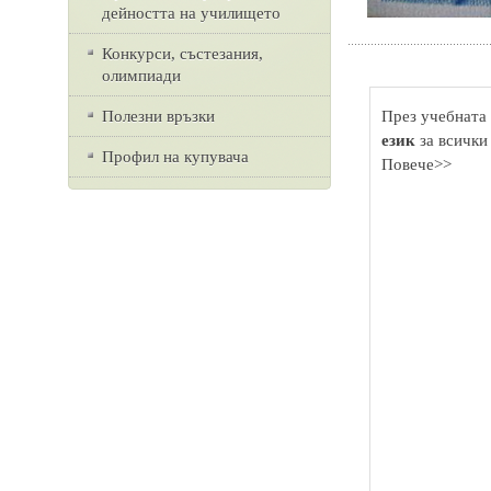
дейността на училището
Конкурси, състезания,
олимпиади
Полезни връзки
През учебната 
език
за всички
Профил на купувача
Повече>>