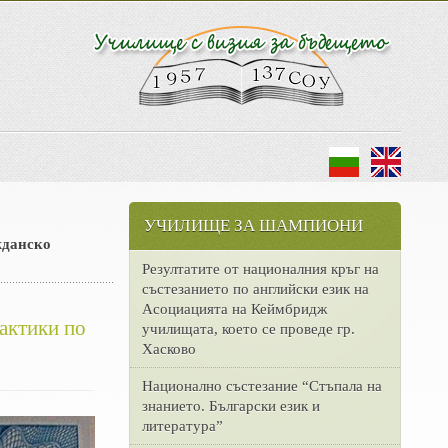
УЧИЛИЩЕ ЗА ШАМПИОНИ
жданско
Резултатите от националния кръг на
състезанието по английски език на
Асоциацията на Кеймбридж
рактики по
училищата, което се проведе гр.
Хасково
Национално състезание “Стъпала на
знанието. Български език и
литература”