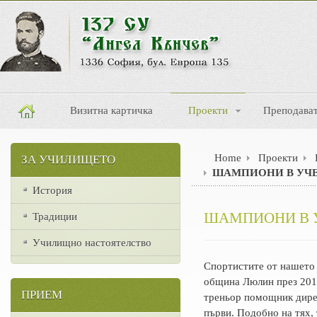
Визитна картичка
Проекти
Преподава
Home
Проекти
ЗА УЧИЛИЩЕТО
ШАМПИОНИ В УЧЕ
История
ШАМПИОНИ В У
Традиции
Училищно настоятелство
Спортистите от нашето 
община Люлин през 2015
ПРИЕМ
треньор помощник дире
първи. Подобно на тях,