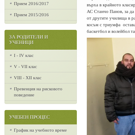
Прием 2016/2017
върха в крайното класи
АС Станчо Панов, за да
Прием 2015/2016
от другите училища в ра
косъм с триумфа остава
баскетбол и волейбол т
ЗА РОДИТЕЛИ И
УЧЕНИЦИ
I - IV клас
V - VII клас
VІІІ - ХІІ клас
Превенция на рисковото
поведение
УЧЕБЕН ПРОЦЕС
График на учебното време