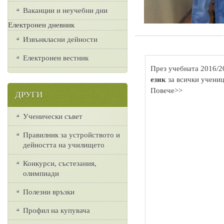
Ваканции и неучебни дни
Електронен дневник
Извънкласни дейности
Електронен вестник
През учебната 2016/2
език
за всички учениц
Повече>>
ДРУГИ
Ученически съвет
Правилник за устройството и
дейността на училището
Конкурси, състезания,
олимпиади
Полезни връзки
Профил на купувача