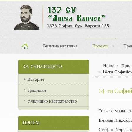
Визитна картичка
Проекти
Пре
Home
Прое
ЗА УЧИЛИЩЕТО
14-ти Софийс
История
14-ти Софий
Традиции
Училищно настоятелство
Толкова малки, 
Емилия Николова 
ПРИЕМ
Стефан Георгиев 