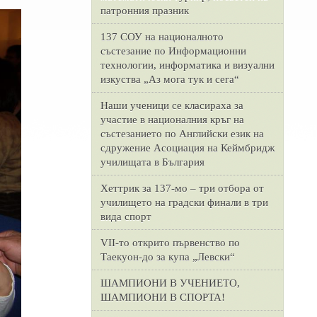
патронния празник
137 СОУ на националното
състезание по Информационни
технологии, информатика и визуални
изкуства „Аз мога тук и сега“
Наши ученици се класираха за
участие в националния кръг на
състезанието по Английски език на
сдружение Асоциация на Кеймбридж
училищата в България
Хеттрик за 137-мо – три отбора от
училището на градски финали в три
вида спорт
VII-то открито първенство по
Таекуон-до за купа „Левски“
ШАМПИОНИ В УЧЕНИЕТО,
ШАМПИОНИ В СПОРТА!