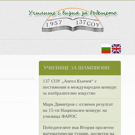
УЧИЛИЩЕ ЗА ШАМПИОНИ
137 СОУ „Ангел Кънчев“ с
постижения в международен конкурс
за изобразително изкуство
Марк Димитров с отличен резултат
на 15-ти Национален конкурс на
училища ФАРОС
Победителите във Втория пролетен
математически турнир, посветен на