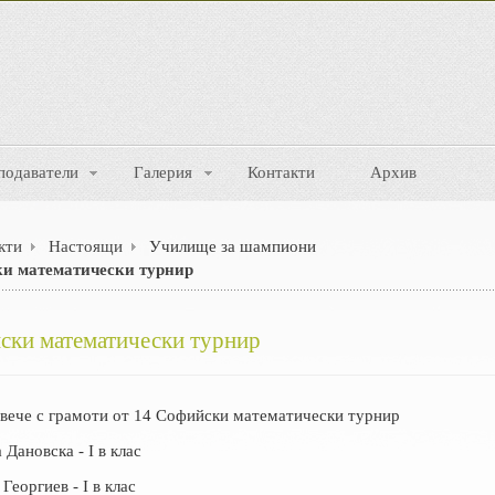
подаватели
Галерия
Контакти
Архив
кти
Настоящи
Училище за шампиони
ки математически турнир
ски математически турнир
а вече с грамоти от 14 Софийски математически турнир
Дановска - I в клас
Георгиев - I в клас