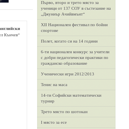
Първо, второ и трето място за
ученици от 137 СОУ в състезание на
„Джуниър Ачийвмънт“
XII Национален фестивал по бойни
 английски
спортове
ел Кънчев“
Полет, когато си на 14 години
6-ти национален конкурс за учители
с добри педагогически практики по
гражданско образование
Ученически игри 2012/2013
Тенис на маса
14-ти Софийски математически
турнир
Трето място по шотокан
I място за есе