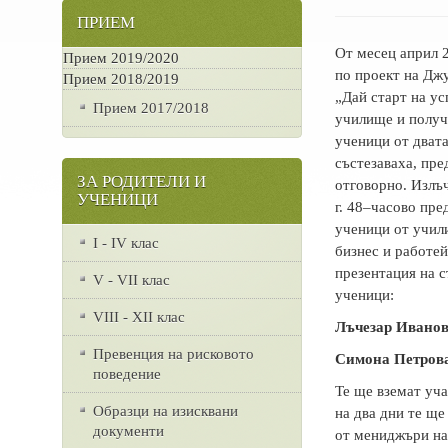
ПРИЕМ
От месец април 2
Прием 2019/2020
по проект на Дж
Прием 2018/2019
„Дай старт на ус
Прием 2017/2018
училище и получ
ученици от двата
състезаваха, пре
ЗА РОДИТЕЛИ И
отговорно. Излъч
УЧЕНИЦИ
г. 48–часово пре
ученици от учили
I - IV клас
бизнес и работей
презентация на с
V - VII клас
ученици:
VІІІ - ХІІ клас
Лъчезар Ивано
Превенция на рисковото
Симона Петров
поведение
Те ще вземат уча
Образци на изисквани
на два дни те ще
документи
от мениджъри на