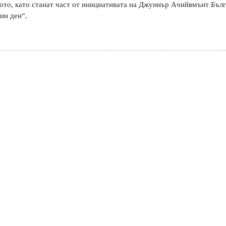
ото, като станат част от инициативата на Джуниър Ачийвмънт Бъл
ин ден“.