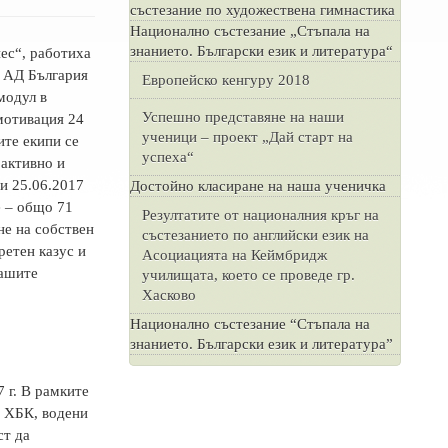
състезание по художествена гимнастика
Национално състезание „Стъпала на
знанието. Български език и литература“
ес“, работиха
 АД България
Европейско кенгуру 2018
модул в
Успешно представяне на наши
мотивация 24
ученици – проект „Дай старт на
ите екипи се
успеха“
 активно и
 и 25.06.2017
Достойно класиране на наша ученичка
е – общо 71
Резултатите от националния кръг на
не на собствен
състезанието по английски език на
ретен казус и
Асоциацията на Кеймбридж
нашите
училищата, което се проведе гр.
Хасково
Национално състезание “Стъпала на
знанието. Български език и литература”
 г. В рамките
а ХБК, водени
ст да