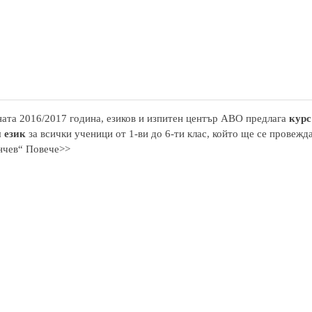
ата 2016/2017 година, езиков и изпитен център АВО предлага
курс
 език
за всички ученици от 1-ви до 6-ти клас, който ще се провежд
нчев“ Повече>>