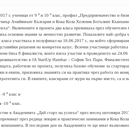
а
а
017 г. ученици от 9
и 10
клас, профил „Предприемачество и бизн
униър Ачийвмънт България и Кока Кола Хеленик Ботълинг Къмпани
пеха“. Включените в проекта два класа преминаха през обучителен 
иха основни знания за личностно развитие. Показалите най–добра 
 класа участваха в полуфинал на 16.06.2017 г., на който сформиран
дставяйки решения на конкретен казус. Всички участници работиха
ени бяха 8 финалисти, които взеха участие в проведеното на 24.06
дизвикателство в JA StartUp Hambar – София Тех Парк. Финалистит
щата, работили по проекта, получиха базово обучение за стартира
ки в екипи, приложиха знанията си на практика чрез работа по конк
тратегията си. В екипите, класирани от жури на първо място, са и 
а
в
-9
клас и
а
а
-10
клас.
стие в Академията „Дай старт на успеха“ през месец октомври 2017
 преминат през редица лекции и практически занимания в Кока Кол
 компанията. В последния ден на Академията те ще имат възможно