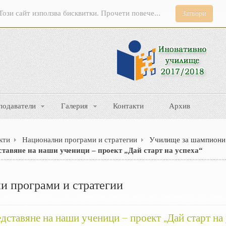
Този сайт използва бисквитки. Прочети повече...
Затвори
подаватели
Галерия
Контакти
Архив
кти
Национални програми и стратегии
Училище за шампиони
тавяне на наши ученици – проект „Дай старт на успеха“
и програми и стратегии
дставяне на наши ученици – проект „Дай старт на 