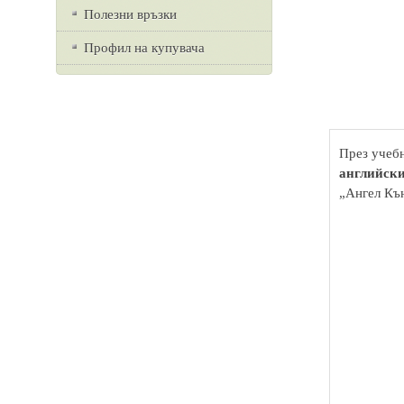
Полезни връзки
Профил на купувача
През учебн
английски
„Ангел Къ