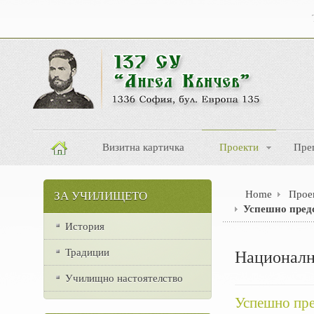
Визитна картичка
Проекти
Пре
Home
Прое
ЗА УЧИЛИЩЕТО
Успешно предс
История
Традиции
Националн
Училищно настоятелство
Успешно пре