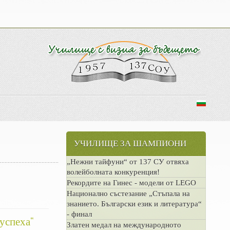
УЧИЛИЩЕ ЗА ШАМПИОНИ
„Нежни тайфуни“ от 137 СУ отвяха
волейболната конкуренция!
Рекордите на Гинес - модели от LEGO
Национално състезание „Стъпала на
знанието. Български език и литература“
- финал
успеха“
Златен медал на международното