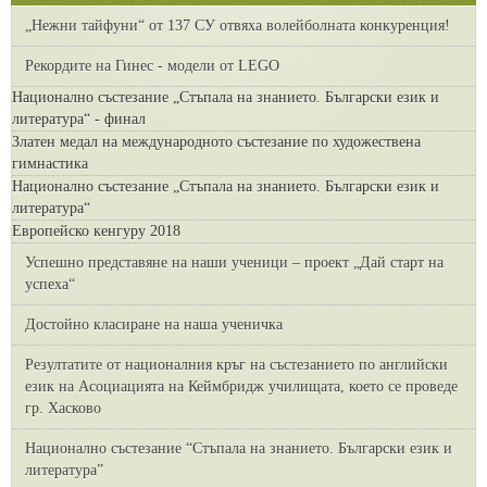
„Нежни тайфуни“ от 137 СУ отвяха волейболната конкуренция!
Рекордите на Гинес - модели от LEGO
Национално състезание „Стъпала на знанието. Български език и
литература“ - финал
Златен медал на международното състезание по художествена
гимнастика
Национално състезание „Стъпала на знанието. Български език и
литература“
Европейско кенгуру 2018
Успешно представяне на наши ученици – проект „Дай старт на
успеха“
Достойно класиране на наша ученичка
Резултатите от националния кръг на състезанието по английски
език на Асоциацията на Кеймбридж училищата, което се проведе
гр. Хасково
Национално състезание “Стъпала на знанието. Български език и
литература”