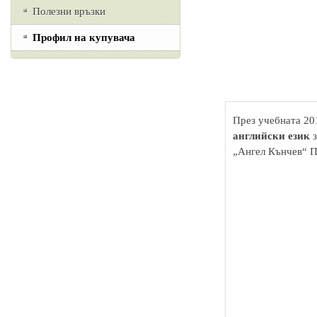
Полезни връзки
Профил на купувача
През учебната 20
английски език
з
„Ангел Кънчев“ 