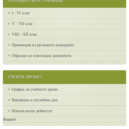
ЗА РОДИТЕЛИ И УЧЕНИЦИ
I - IV клас
V - VII клас
VІІІ - ХІІ клас
Превенция на рисковото поведение
Образци на изисквани документи
УЧЕБЕН ПРОЦЕС
График на учебното време
Ваканции и неучебни дни
Извънкласни дейности
Бюджет