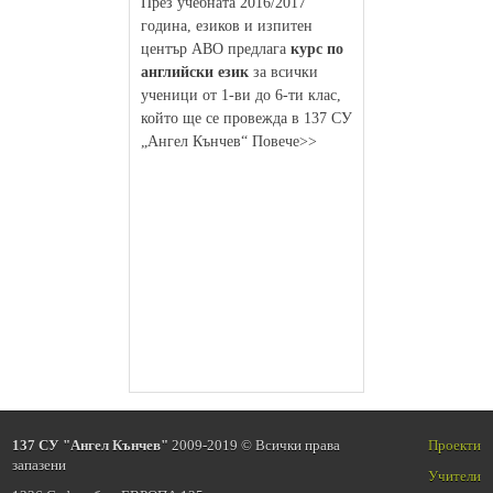
През учебната 2016/2017
година, езиков и изпитен
център АВО предлага
курс по
английски език
за всички
ученици от 1-ви до 6-ти клас,
който ще се провежда в 137 СУ
„Ангел Кънчев“ Повече>>
137 СУ "Ангел Кънчев"
2009-2019 © Всички права
Проекти
запазени
Учители