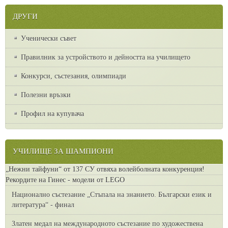
ДРУГИ
Ученически съвет
Правилник за устройството и дейността на училището
Конкурси, състезания, олимпиади
Полезни връзки
Профил на купувача
УЧИЛИЩЕ ЗА ШАМПИОНИ
„Нежни тайфуни“ от 137 СУ отвяха волейболната конкуренция!
Рекордите на Гинес - модели от LEGO
Национално състезание „Стъпала на знанието. Български език и
литература“ - финал
Златен медал на международното състезание по художествена