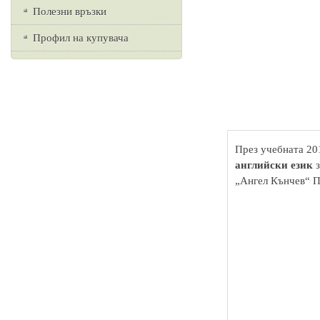
Полезни връзки
Профил на купувача
През учебната 20
английски език
з
„Ангел Кънчев“ 