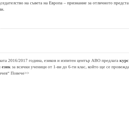
седателство на съвета на Европа – признание за отличното предста
ли.
ата 2016/2017 година, езиков и изпитен център АВО предлага
курс
 език
за всички ученици от 1-ви до 6-ти клас, който ще се провежд
нчев“ Повече>>