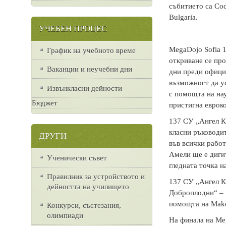
събитието са Cod
Bulgaria.
УЧЕБЕН ПРОЦЕС
MegaDojo Sofia 1
График на учебното време
откриване се про
Ваканции и неучебни дни
дни преди офици
възможност да ус
Извънкласни дейности
с помощта на нау
Бюджет
пристигна еврок
137 СУ „Ангел Къ
класни ръководи
ДРУГИ
във всички работ
Амели ще е дигит
Ученически съвет
гледната точка н
Правилник за устройството и
137 СУ „Ангел К
дейността на училището
Доброплодни“ – 
помощта на Mak
Конкурси, състезания,
олимпиади
На финала на Me