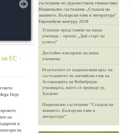
състезание по художествена гимнастика
Национално състезание „Стъпала на
знанието. Български език и литература“
Европейско кенгуру 2018
Успешно представяне на наши
ученици – проект „Дай старт на
успеха“
Достойно класиране на наша
 на ЕС -
ученичка
Резултатите от националния кръг на
състезанието по английски език на
Асоциацията на Кеймбридж
училищата, което се проведе гр.
етското
Хасково
 Mega Dojo
Национално състезание “Стъпала на
гарското
знанието. Български език и
литература”
ите на
подкрепи и
изатори на