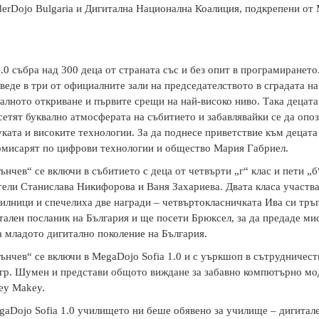
erDojo Bulgaria и Дигитална Национална Коалиция, подкрепени от M
.0 събра над 300 деца от страната със и без опит в програмирането
веде в три от официалните зали на председателството в сградата н
алното откриване и първите срещи на най-високо ниво. Така децат
етят буквално атмосферата на събитието и забавлявайки се да опо
ката и високите технологии. За да поднесе приветствие към децата
омисарят по цифрови технологии и общество Мария Габриел.
нчев“ се включи в събитието с деца от четвърти „г“ клас и пети „б“
тели Станислава Никифорова и Ваня Захариева. Двата класа участв
илници и спечелиха две награди – четвъртокласничката Ива си тръгн
ален посланик на България и ще посети Брюксел, за да предаде ми
а младото дигитално поколение на България.
ънчев“ се включи в MegaDojo Sofia 1.0 и с уъркшоп в сътрудничест
гр. Шумен и представи общото виждане за забавно компютърно мо
ey Makey.
gaDojo Sofia 1.0 училището ни беше обявено за училище – дигитал