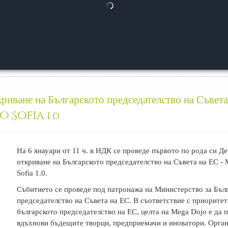
риване на Българското председателство на Съвета
 Sofia 1.0
На 6 янауари от 11 ч. в НДК се проведе първото по рода си Д
откриване на Българското председателство на Съвета на ЕС -
Sofia 1.0.
Събитието се проведе под патронажа на Министерство за Бъл
председателство на Съвета на ЕС. В съответствие с приоритет
българското председателство на ЕС, целта на Mega Dojo е да 
вдъхнови бъдещите творци, предприемачи и иноватори. Орган