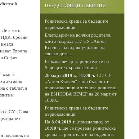
icrosoft
ПРЕДСТОЯЩИ СЪБИТИЯ
Родителска среща за бъдещите
първокласници
. Детското
Благодарим на всички родители,
а НДК, броени
които избраха 137 СУ „Ангел
а имаха
Кънчев“ за първо училище на
знават Европа
своето дете....
 в София
Езикова вечер за родителите на
бъдещите първокласници
 клас с
28 март 2019 г., 18:00 ч.
137 СУ
аха активно
„Ангел Кънчев“ кани бъдещите
първокласници и техните родители
а с таблет, а
на ЕЗИКОВА ВЕЧЕР на 28 март от
слите и
18:00...
Родителска среща за бъдещите
во с СУ „Сава
първокласници
делиране с
На
8.04.2019 г.
(понеделник) от
18:00 ч.
ще се проведе родителска
среща за родителите на бъдещите
ен посланик на