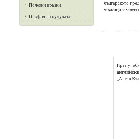
българското пред
Полезни връзки
ученици и учите
Профил на купувача
През учебн
английски
„Ангел Къ