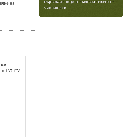
първокласници и ръководството на
вяне на
училището.
 по
а в 137 СУ