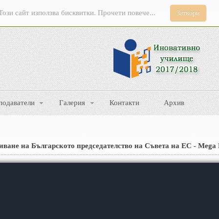
Този сайт използва бисквитки. Прочети повече...
Затвори
подаватели
Галерия
Контакти
Архив
иване на Българското председателство на Съвета на ЕС - Mega D