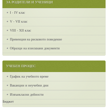
ЗА РОДИТЕЛИ И УЧЕНИЦИ
I - IV клас
V - VII клас
VІІІ - ХІІ клас
Превенция на рисковото поведение
Образци на изисквани документи
УЧЕБЕН ПРОЦЕС
График на учебното време
Ваканции и неучебни дни
Извънкласни дейности
Бюджет