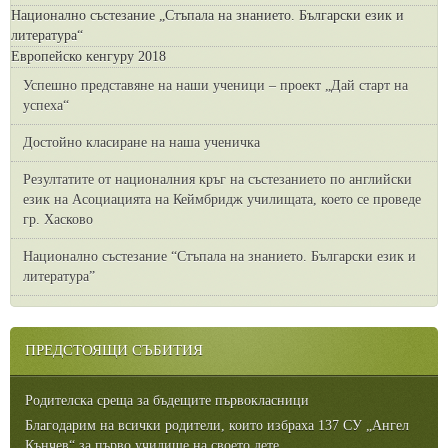
Национално състезание „Стъпала на знанието. Български език и
литература“
Европейско кенгуру 2018
Успешно представяне на наши ученици – проект „Дай старт на
успеха“
Достойно класиране на наша ученичка
Резултатите от националния кръг на състезанието по английски
език на Асоциацията на Кеймбридж училищата, което се проведе
гр. Хасково
Национално състезание “Стъпала на знанието. Български език и
литература”
ПРЕДСТОЯЩИ СЪБИТИЯ
Родителска среща за бъдещите първокласници
Благодарим на всички родители, които избраха 137 СУ „Ангел
Кънчев“ за първо училище на своето дете....