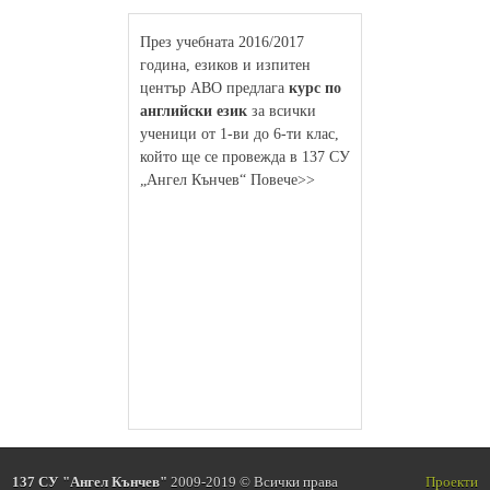
През учебната 2016/2017
година, езиков и изпитен
център АВО предлага
курс по
английски език
за всички
ученици от 1-ви до 6-ти клас,
който ще се провежда в 137 СУ
„Ангел Кънчев“ Повече>>
137 СУ "Ангел Кънчев"
2009-2019 © Всички права
Проекти