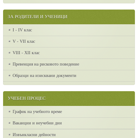
ЗА РОДИТЕЛИ И УЧЕНИЦИ
I - IV клас
V - VII клас
VІІІ - ХІІ клас
Превенция на рисковото поведение
Образци на изисквани документи
УЧЕБЕН ПРОЦЕС
График на учебното време
Ваканции и неучебни дни
Извънкласни дейности