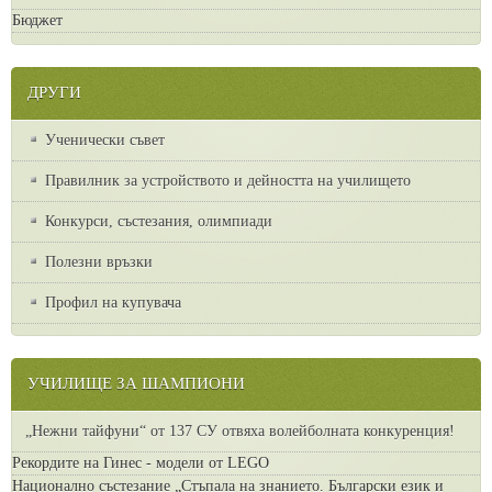
Бюджет
ДРУГИ
Ученически съвет
Правилник за устройството и дейността на училището
Конкурси, състезания, олимпиади
Полезни връзки
Профил на купувача
УЧИЛИЩЕ ЗА ШАМПИОНИ
„Нежни тайфуни“ от 137 СУ отвяха волейболната конкуренция!
Рекордите на Гинес - модели от LEGO
Национално състезание „Стъпала на знанието. Български език и