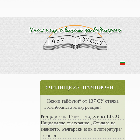
УЧИЛИЩЕ ЗА ШАМПИОНИ
„Нежни тайфуни“ от 137 СУ отвяха
волейболната конкуренция!
Рекордите на Гинес - модели от LEGO
Национално състезание „Стъпала на
знанието. Български език и литература“
- финал