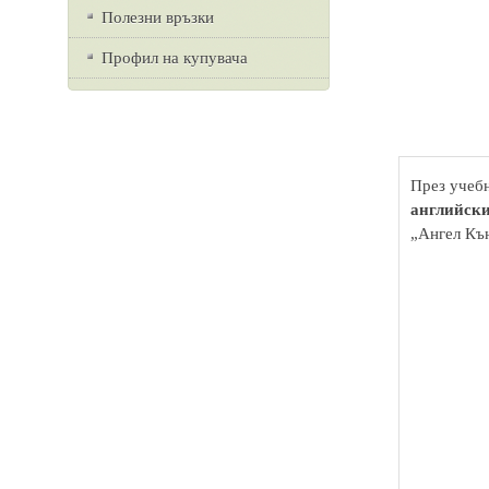
Полезни връзки
Профил на купувача
През учебн
английски
„Ангел Къ