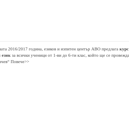
ата 2016/2017 година, езиков и изпитен център АВО предлага
курс
 език
за всички ученици от 1-ви до 6-ти клас, който ще се провежд
нчев“ Повече>>