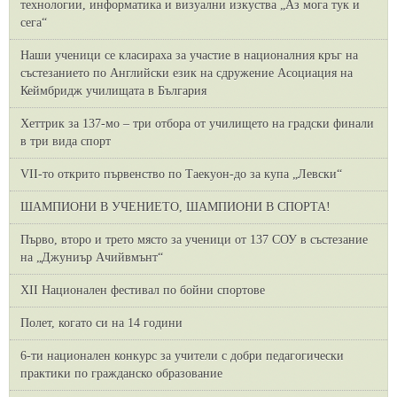
технологии, информатика и визуални изкуства „Аз мога тук и
сега“
Наши ученици се класираха за участие в националния кръг на
състезанието по Английски език на сдружение Асоциация на
Кеймбридж училищата в България
Хеттрик за 137-мо – три отбора от училището на градски финали
в три вида спорт
VII-то открито първенство по Таекуон-до за купа „Левски“
ШАМПИОНИ В УЧЕНИЕТО, ШАМПИОНИ В СПОРТА!
Първо, второ и трето място за ученици от 137 СОУ в състезание
на „Джуниър Ачийвмънт“
XII Национален фестивал по бойни спортове
Полет, когато си на 14 години
6-ти национален конкурс за учители с добри педагогически
практики по гражданско образование