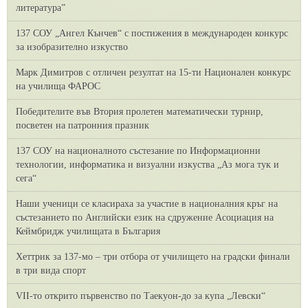
литература”
137 СОУ „Ангел Кънчев“ с постижения в международен конкурс
за изобразително изкуство
Марк Димитров с отличен резултат на 15-ти Национален конкурс
на училища ФАРОС
Победителите във Втория пролетен математически турнир,
посветен на патронния празник
137 СОУ на националното състезание по Информационни
технологии, информатика и визуални изкуства „Аз мога тук и
сега“
Наши ученици се класираха за участие в националния кръг на
състезанието по Английски език на сдружение Асоциация на
Кеймбридж училищата в България
Хеттрик за 137-мо – три отбора от училището на градски финали
в три вида спорт
VII-то открито първенство по Таекуон-до за купа „Левски“