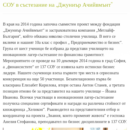
СОУ в състезание на „Джуниър Ачийвмънт“
В края на 2014 година започна съвместен проект между фондация
„Джуниър Ачийвмънт“ и застрахователна компания „Метлайф-
България“, който обхвана няколко столични училища. В него се
включи и нашият 10а клас с профил „ Предприемачество и бизнес“.
Група от шест ученици бе избрана да представи училището на
иновационен лагер-състезание по финансова грамотност.
Мероприятието се проведе на 10 декември 2014 година в град София,
а „финансистите“ от 137 СОУ се изявиха като истински бизнес
лидери. Нашите съученици взеха първите три места в сериозната
конкуренция на още 50 участници. Безапелационно първа бе
класирана Елизабет Кирилова, втори остана Антон Станев, а третата
позиция отново бе за представител на нашето училище – Йоана
Иванова. Всички участващи в иновационния лагер-състезание
получиха специални сертификати и награди на различна стойност от
книжарница „Хеликон“. Ръководител на представителния отбор и
координатор на проекта „Знания, които променят живота“ е госпожа
Анелия Стефанова, преподавател по бизнес дисциплините в 137 СОУ.