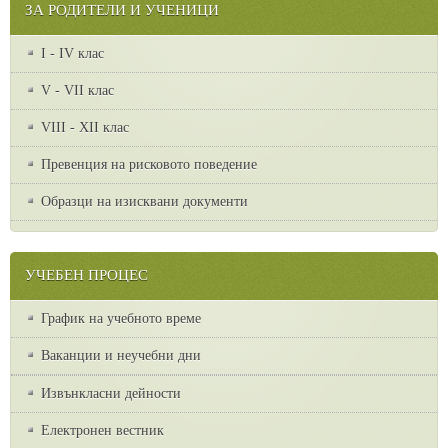
ЗА РОДИТЕЛИ И УЧЕНИЦИ
I - IV клас
V - VII клас
VІІІ - ХІІ клас
Превенция на рисковото поведение
Образци на изисквани документи
УЧЕБЕН ПРОЦЕС
График на учебното време
Ваканции и неучебни дни
Извънкласни дейности
Електронен вестник