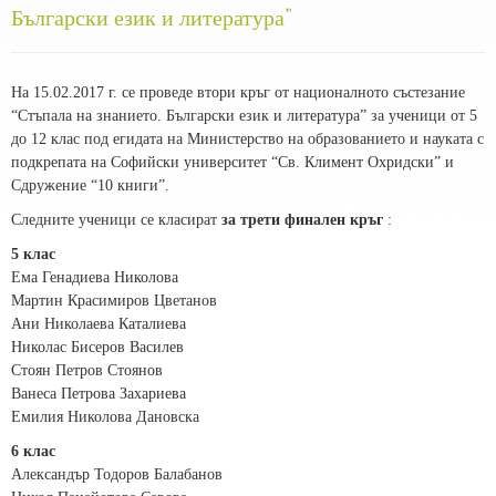
Български език и литература”
На 15.02.2017 г. се проведе втори кръг от националното състезание
“Стъпала на знанието. Български език и литература” за ученици от 5
до 12 клас под егидата на Министерство на образованието и науката с
подкрепата на Софийски университет “Св. Климент Охридски” и
Сдружение “10 книги”.
Следните ученици се класират
за трети финален кръг
:
5 клас
Ема Генадиева Николова
Мартин Красимиров Цветанов
Ани Николаева Каталиева
Николас Бисеров Василев
Стоян Петров Стоянов
Ванеса Петрова Захариева
Емилия Николова Дановска
6 клас
Александър Тодоров Балабанов