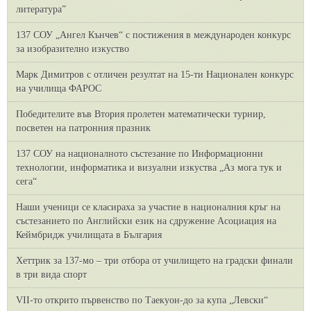
литература”
137 СОУ „Ангел Кънчев“ с постижения в международен конкурс
за изобразително изкуство
Марк Димитров с отличен резултат на 15-ти Национален конкурс
на училища ФАРОС
Победителите във Втория пролетен математически турнир,
посветен на патронния празник
137 СОУ на националното състезание по Информационни
технологии, информатика и визуални изкуства „Аз мога тук и
сега“
Наши ученици се класираха за участие в националния кръг на
състезанието по Английски език на сдружение Асоциация на
Кеймбридж училищата в България
Хеттрик за 137-мо – три отбора от училището на градски финали
в три вида спорт
VII-то открито първенство по Таекуон-до за купа „Левски“