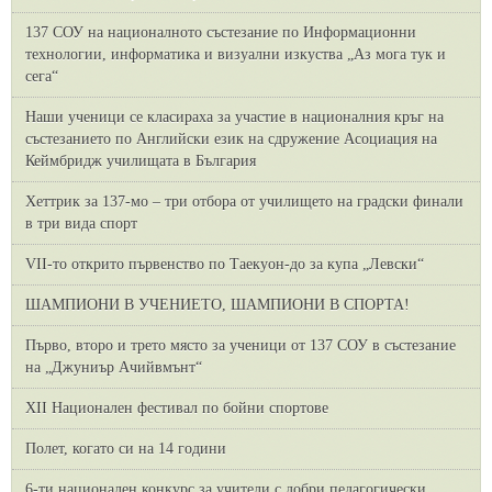
137 СОУ на националното състезание по Информационни
технологии, информатика и визуални изкуства „Аз мога тук и
сега“
Наши ученици се класираха за участие в националния кръг на
състезанието по Английски език на сдружение Асоциация на
Кеймбридж училищата в България
Хеттрик за 137-мо – три отбора от училището на градски финали
в три вида спорт
VII-то открито първенство по Таекуон-до за купа „Левски“
ШАМПИОНИ В УЧЕНИЕТО, ШАМПИОНИ В СПОРТА!
Първо, второ и трето място за ученици от 137 СОУ в състезание
на „Джуниър Ачийвмънт“
XII Национален фестивал по бойни спортове
Полет, когато си на 14 години
6-ти национален конкурс за учители с добри педагогически