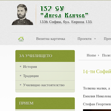
Визитна картичка
Проекти
Пре
Home
Поле
ЗА УЧИЛИЩЕТО
История
14-ти Софий
Традиции
Училищно настоятелство
Толкова малки, 
Емилия Николова 
ПРИЕМ
Стефан Георгиев 