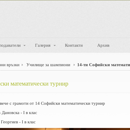
подаватели
Галерия
Контакти
Архив
зни връзки
Училище за шампиони
14-ти Софийски математи
ски математически турнир
а вече с грамоти от 14 Софийски математически турнир
Дановска - I в клас
Георгиев - I в клас