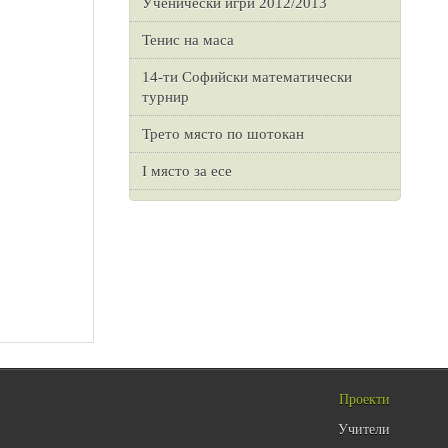
Ученически игри 2012/2013
Тенис на маса
14-ти Софийски математически
турнир
Трето място по шотокан
I място за есе
Проекти
Учители