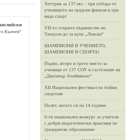
Хеттрик за 137-мо – три отбора от
училището на градски финали в три
вида спорт
 английски
VII-то открито първенство по
ел Кънчев“
Таекуон-до за купа „Левски“
ШАМПИОНИ В УЧЕНИЕТО,
ШАМПИОНИ В СПОРТА!
Първо, второ и трето място за
ученици от 137 СОУ в състезание на
„Джуниър Ачийвмънт“
XII Национален фестивал по бойни
спортове
Полет, когато си на 14 години
6-ти национален конкурс за учители
с добри педагогически практики по
гражданско образование