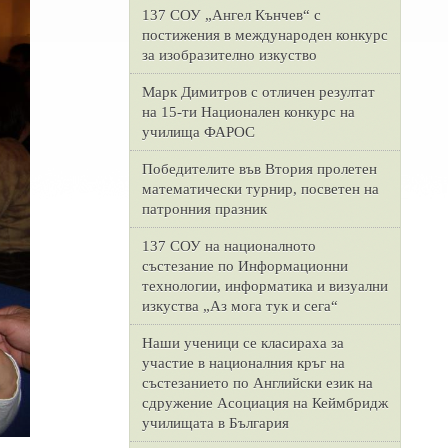
137 СОУ „Ангел Кънчев“ с
постижения в международен конкурс
за изобразително изкуство
Марк Димитров с отличен резултат
на 15-ти Национален конкурс на
училища ФАРОС
Победителите във Втория пролетен
математически турнир, посветен на
патронния празник
137 СОУ на националното
състезание по Информационни
технологии, информатика и визуални
изкуства „Аз мога тук и сега“
Наши ученици се класираха за
участие в националния кръг на
състезанието по Английски език на
сдружение Асоциация на Кеймбридж
училищата в България