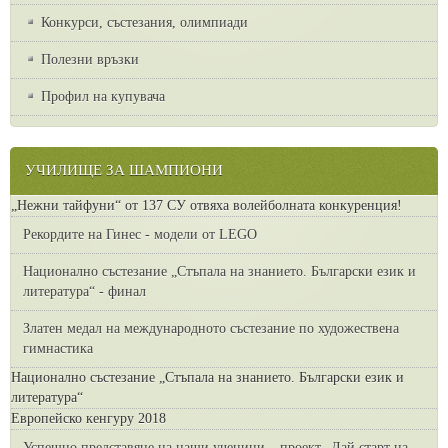
Конкурси, състезания, олимпиади
Полезни връзки
Профил на купувача
УЧИЛИЩЕ ЗА ШАМПИОНИ
„Нежни тайфуни“ от 137 СУ отвяха волейболната конкуренция!
Рекордите на Гинес - модели от LEGO
Национално състезание „Стъпала на знанието. Български език и
литература“ - финал
Златен медал на международното състезание по художествена
гимнастика
Национално състезание „Стъпала на знанието. Български език и
литература“
Европейско кенгуру 2018
Успешно представяне на наши ученици – проект „Дай старт на