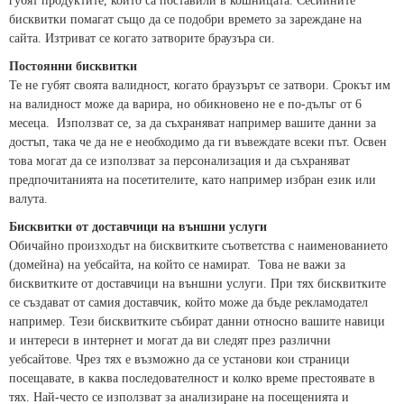
губят продуктите, които са поставили в кошницата. Сесийните
бисквитки помагат също да се подобри времето за зареждане на
сайта. Изтриват се когато затворите браузъра си.
Постоянни бисквитки
Те не губят своята валидност, когато браузърът се затвори. Срокът им
на валидност може да варира, но обикновено не е по-дълъг от 6
месеца. Използват се, за да съхраняват например вашите данни за
достъп, така че да не е необходимо да ги въвеждате всеки път. Освен
това могат да се използват за персонализация и да съхраняват
предпочитанията на посетителите, като например избран език или
валута.
Бисквитки от доставчици на външни услуги
Обичайно произходът на бисквитките съответства с наименованието
(домейна) на уебсайта, на който се намират. Това не важи за
бисквитките от доставчици на външни услуги. При тях бисквитките
се създават от самия доставчик, който може да бъде рекламодател
например. Тези бисквитките събират данни относно вашите навици
и интереси в интернет и могат да ви следят през различни
уебсайтове. Чрез тях е възможно да се установи кои страници
посещавате, в каква последователност и колко време престоявате в
тях. Най-често се използват за анализиране на посещенията и