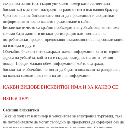
съхранява запис (със същия уникален номер като съответната
бисквитка) към този, настроен по-рано от него във вашия браузър.
Чрез този запис бисквитките могат да проследяват и съхраняват
информация относно вашето преживяване в сайта.
Бисквитките често са крайно необходими за уебсайтове, които имат
големи бази данни, изискват регистрация или ползване на
потребителски профил, предоставят възможности за персонализация
на изгледа и други.
Обичайно бисквитките съдържат малко информация като интернет
адреса на уебсайта, който ги е създал, валидността им и техния
номер. Поради малкия обем информация, който съдържат,
бисквитките обичайно не могат да бъдат използвани за разкриване
на вашата самоличност или на лична информация.
КАКВИ ВИДОВЕ БИСКВИТКИ ИМА И ЗА КАКВО СЕ
ИЗПОЛЗВАТ
Сесийни бисквитки
Те се използват например в уебсайтове за електронна търговия, така
че потребителите да могат свободно да продължат да сърфират без да