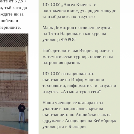
ите от 5 до 7
137 СОУ „Ангел Кънчев“ с
о, тъй като до
постижения в международен конкурс
еждите ни за
за изобразително изкуство
 победи в
ъперниците.
Марк Димитров с отличен резултат
на 15-ти Национален конкурс на
училища ФАРОС
Победителите във Втория пролетен
математически турнир, посветен на
патронния празник
137 СОУ на националното
състезание по Информационни
технологии, информатика и визуални
изкуства „Аз мога тук и сега“
Наши ученици се класираха за
участие в националния кръг на
състезанието по Английски език на
сдружение Асоциация на Кеймбридж
училищата в България