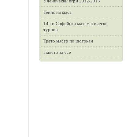
Ученически игри 2012/2013
Тенис на маса
14-ти Софийски математически
турнир
Трето място по шотокан
I място за есе