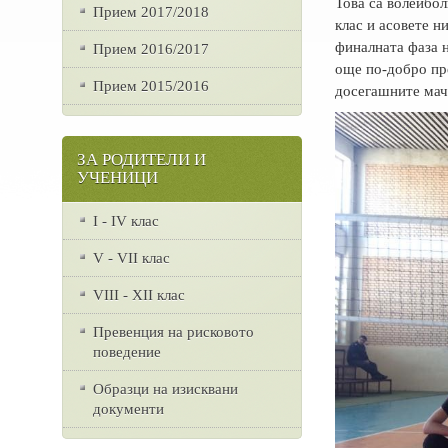
Това са волейбол
Прием 2017/2018
клас и асовете н
финалната фаза н
Прием 2016/2017
още по-добро пр
Прием 2015/2016
досегашните мачо
ЗА РОДИТЕЛИ И
УЧЕНИЦИ
I - IV клас
V - VII клас
VІІІ - ХІІ клас
Превенция на рисковото
поведение
Образци на изисквани
документи