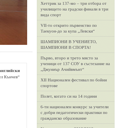
Хеттрик за 137-мо – три отбора от
училището на градски финали в три
вида спорт
VII-то открито първенство по
Таекуон-до за купа „Левски“
ШАМПИОНИ В УЧЕНИЕТО,
ШАМПИОНИ В СПОРТА!
Първо, второ и трето място за
ученици от 137 СОУ в състезание на
„Джуниър Ачийвмънт“
 английски
ел Кънчев“
XII Национален фестивал по бойни
спортове
Полет, когато си на 14 години
6-ти национален конкурс за учители
с добри педагогически практики по
гражданско образование