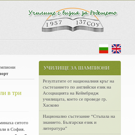
ампиони
УЧИЛИЩЕ ЗА ШАМПИОНИ
порт
Резултатите от националния кръг на
състезанието по английски език на
ли в три
Асоциацията на Кеймбридж
училищата, което се проведе гр.
Хасково
Национално състезание “Стъпала на
знанието. Български език и
минаха ситото
литература”
али в София.