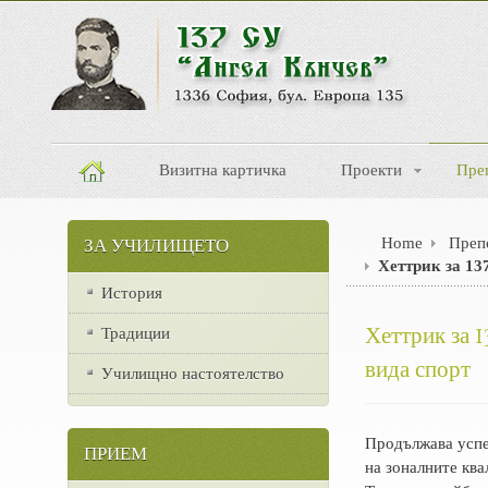
Визитна картичка
Проекти
Пре
Home
Преп
ЗА УЧИЛИЩЕТО
Хеттрик за 13
История
Хеттрик за 1
Традиции
вида спорт
Училищно настоятелство
Продължава успе
ПРИЕМ
на зоналните ква