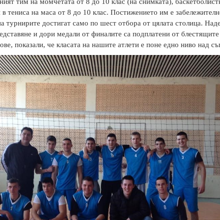
ният тим на момчетата от 8 до 10 клас (на снимката), баскетболистк
и в тениса на маса от 8 до 10 клас. Постижението им е забележителн
а турнирите достигат само по шест отбора от цялата столица. Над
едставяне и дори медали от финалите са подплатени от блестящите
ве, показали, че класата на нашите атлети е поне едно ниво над с