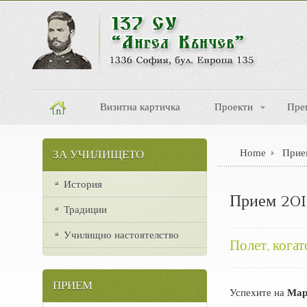
Визитна картичка
Проекти
Пре
Home
Прие
ЗА УЧИЛИЩЕТО
История
Прием 201
Традиции
Училищно настоятелство
Полет, когат
ПРИЕМ
Успехите на
Мар