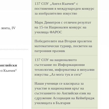
137 СОУ „Ангел Кънчев“ с
постижения в международен конкурс
за изобразително изкуство
Марк Димитров с отличен резултат
на 15-ти Национален конкурс на
 лента, IV
училища ФАРОС
Победителите във Втория пролетен
математически турнир, посветен на
патронния празник
137 СОУ на националното
състезание по Информационни
 английски
технологии, информатика и визуални
ел Кънчев“
изкуства „Аз мога тук и сега“
Наши ученици се класираха за
участие в националния кръг на
състезанието по Английски език на
сдружение Асоциация на Кеймбридж
училищата в България