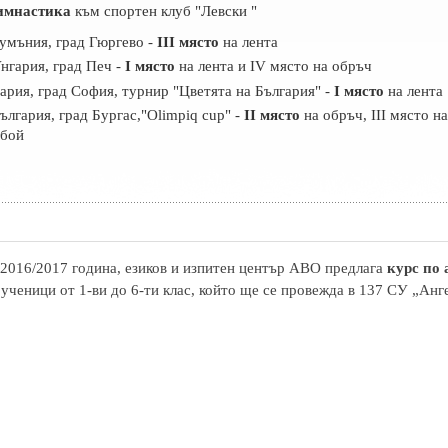
имнастика
към спортен клуб "Левски "
Румъния, град Гюргево -
III място
на лента
Унгария, град Печ -
I място
на лента и IV място на обръч
гария, град София, турнир "Цветята на България" -
I място
на лента
ългария, град Бургас,"Olimpiq cup" -
II място
на обръч, III място на
обой
2016/2017 година, езиков и изпитен център АВО предлага
курс по
 ученици от 1-ви до 6-ти клас, който ще се провежда в 137 СУ „Анг