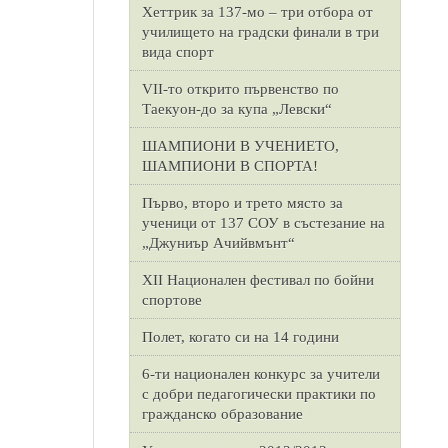
Хеттрик за 137-мо – три отбора от
училището на градски финали в три
вида спорт
VII-то открито първенство по
Таекуон-до за купа „Левски“
ШАМПИОНИ В УЧЕНИЕТО,
ШАМПИОНИ В СПОРТА!
Първо, второ и трето място за
ученици от 137 СОУ в състезание на
„Джуниър Ачийвмънт“
XII Национален фестивал по бойни
спортове
Полет, когато си на 14 години
6-ти национален конкурс за учители
с добри педагогически практики по
гражданско образование