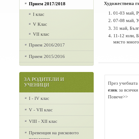
Художествена г
Прием 2017/2018
01-03 май, 
I клас
07-08 май, 
V Клас
31 май, Бъл
VII клас
11-12 юли, Б
място мног
Прием 2016/2017
Прием 2015/2016
ЗА РОДИТЕЛИ И
През учебната 
УЧЕНИЦИ
език
за всички
Повече>>
I - IV клас
V - VII клас
VІІІ - ХІІ клас
Превенция на рисковото
поведение