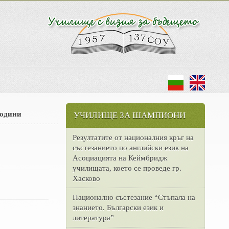
години
УЧИЛИЩЕ ЗА ШАМПИОНИ
Резултатите от националния кръг на
състезанието по английски език на
Асоциацията на Кеймбридж
училищата, което се проведе гр.
Хасково
Национално състезание “Стъпала на
знанието. Български език и
литература”