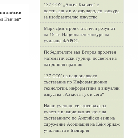
137 СОУ „Ангел Кънчев“ с
постижения в международен конкурс
 английски
за изобразително изкуство
ел Кънчев“
Марк Димитров с отличен резултат
на 15-ти Национален конкурс на
училища ФАРОС
Победителите във Втория пролетен
математически турнир, посветен на
патронния празник
137 СОУ на националното
състезание по Информационни
технологии, информатика и визуални
изкуства „Аз мога тук и сега“
Наши ученици се класираха за
участие в националния кръг на
състезанието по Английски език на
сдружение Асоциация на Кеймбридж
училищата в България