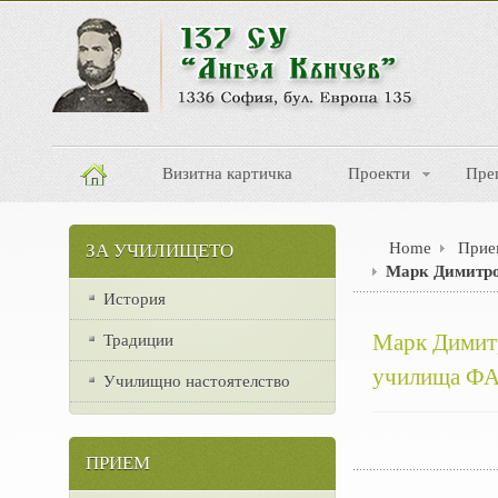
Визитна картичка
Проекти
Пре
Home
Прие
ЗА УЧИЛИЩЕТО
Марк Димитро
История
Марк Димитр
Традиции
училища Ф
Училищно настоятелство
ПРИЕМ