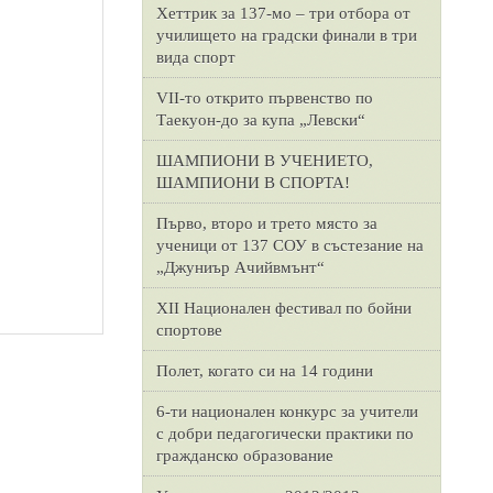
Хеттрик за 137-мо – три отбора от
училището на градски финали в три
вида спорт
VII-то открито първенство по
Таекуон-до за купа „Левски“
ШАМПИОНИ В УЧЕНИЕТО,
ШАМПИОНИ В СПОРТА!
Първо, второ и трето място за
ученици от 137 СОУ в състезание на
„Джуниър Ачийвмънт“
XII Национален фестивал по бойни
спортове
Полет, когато си на 14 години
6-ти национален конкурс за учители
с добри педагогически практики по
гражданско образование