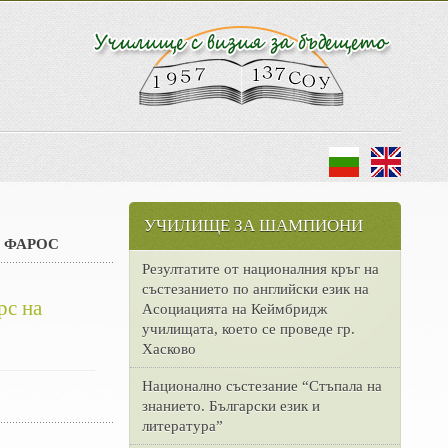
УЧИЛИЩЕ ЗА ШАМПИОНИ
ща ФАРОС
Резултатите от националния кръг на
състезанието по английски език на
рс на
Асоциацията на Кеймбридж
училищата, което се проведе гр.
Хасково
Национално състезание “Стъпала на
знанието. Български език и
литература”