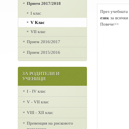
Прием 2017/2018
През учебната 
I клас
език
за всички
V Клас
Повече>>
VII клас
Прием 2016/2017
Прием 2015/2016
ЗА РОДИТЕЛИ И
УЧЕНИЦИ
I - IV клас
V - VII клас
VІІІ - ХІІ клас
Превенция на рисковото
поведение