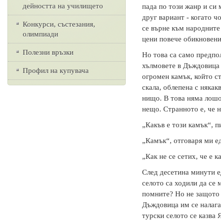
дейността на училището
пада по този жанр и си 
друг вариант - когато ч
Конкурси, състезания,
се върне към народните
олимпиади
цени повече обикновени
Полезни връзки
Но това са само предпол
хълмовете в Дъждовица в
Профил на купувача
огромен камък, който с
скала, облепена с някак
нищо. В това няма лошо
нещо. Странното е, че н
„Какъв е този камък“, п
„Камък“, отговаря ми ед
„Как не се сетих, че е ка
След десетина минути е
селото са ходили да се 
помните? Но не защото т
Дъждовица им се налага
турски селото се казва 