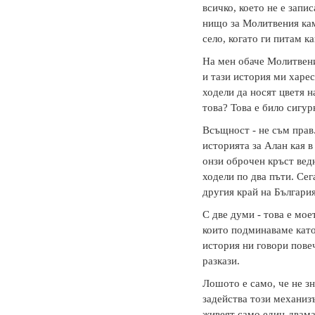
всичко, което не е запи
нищо за Молитвения кам
село, когато ги питам к
На мен обаче Молитвени
и тази история ми харес
ходели да носят цветя н
това? Това е било сигур
Всъщност - не съм прав.
историята за Алан кая 
онзи оброчен кръст ведн
ходели по два пъти. Сег
другия край на България.
С две думи - това е мое
които подминаваме като
история ни говори повеч
разкази.
Лошото е само, че не зн
задейства този механиз
живеят само един-двама 