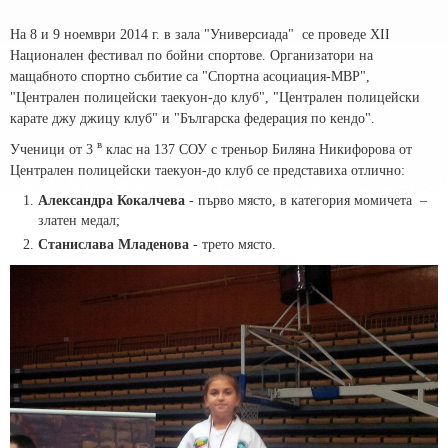
На 8 и 9 ноември 2014 г. в зала "Универсиада" се проведе XII
Национален фестивал по бойни спортове. Организатори на
мащабното спортно събитие са "Спортна асоциация-МВР",
"Централен полицейски таекуон-до клуб", "Централен полицейски
карате джу джицу клуб" и "Българска федерация по кендо".
в
Ученици от 3
клас на 137 СОУ с треньор Биляна Никифорова от
Централен полицейски таекуон-до клуб се представиха отлично:
Александра Кокалчева
- първо място, в категория момичета –
златен медал;
Станислaва Младенова
- трето място.