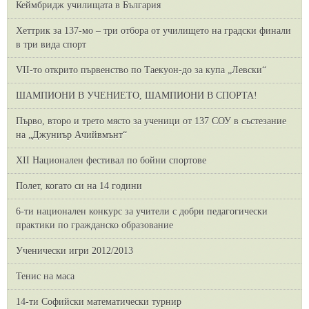
Кеймбридж училищата в България
Хеттрик за 137-мо – три отбора от училището на градски финали
в три вида спорт
VII-то открито първенство по Таекуон-до за купа „Левски“
ШАМПИОНИ В УЧЕНИЕТО, ШАМПИОНИ В СПОРТА!
Първо, второ и трето място за ученици от 137 СОУ в състезание
на „Джуниър Ачийвмънт“
XII Национален фестивал по бойни спортове
Полет, когато си на 14 години
6-ти национален конкурс за учители с добри педагогически
практики по гражданско образование
Ученически игри 2012/2013
Тенис на маса
14-ти Софийски математически турнир