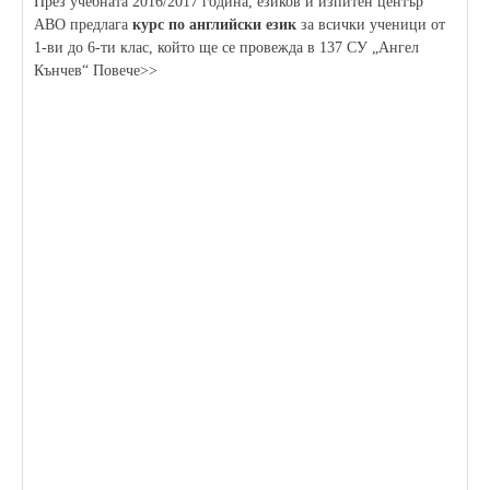
През учебната 2016/2017 година, езиков и изпитен център
АВО предлага
курс по английски език
за всички ученици от
1-ви до 6-ти клас, който ще се провежда в 137 СУ „Ангел
Кънчев“ Повече>>