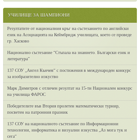
УЧИЛИЩЕ ЗА ШАМПИОНИ
Резултатите от националния кръг на състезанието по английски
език на Асоциацията на Кеймбридж училищата, което се проведе
гр. Хасково
Национално състезание “Стъпала на знанието. Български език и
литература”
137 СОУ „Ангел Кънчев“ с постижения в международен конкурс
за изобразително изкуство
Марк Димитров с отличен резултат на 15-ти Национален конкурс
на училища ФАРОС
Победителите във Втория пролетен математически турнир,
посветен на патронния празник
137 СОУ на националното състезание по Информационни
технологии, информатика и визуални изкуства „Аз мога тук и
сега“