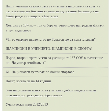
Наши ученици се класираха за участие в националния кръг на
състезанието по Английски език на сдружение Асоциация на
Кеймбридж училищата в България
Хеттрик за 137-мо – три отбора от училището на градски финали
в три вида спорт
VII-то открито първенство по Таекуон-до за купа „Левски“
ШАМПИОНИ В УЧЕНИЕТО, ШАМПИОНИ В СПОРТА!
Първо, второ и трето място за ученици от 137 СОУ в състезание
на „Джуниър Ачийвмънт“
XII Национален фестивал по бойни спортове
Полет, когато си на 14 години
6-ти национален конкурс за учители с добри педагогически
практики по гражданско образование
Ученически игри 2012/2013