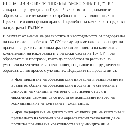
ИНОВАЦИИ И СЪВРЕМЕННО БЪЛГАРСКО УЧИЛИЩЕ". Той
синхронизира нуждите на Европейския съюз и националните
образователни изисквания с потребностите на училищния екип.
Проектът е изцяло финансиран от Европейската комисия със средства
на програма ЕРАЗЪМ+.
В резултат от анализ на реалностите и необходимостта от подобряване
на качеството на работа в 137 СУ формулирахме като основна цел на
проекта непрекъснатото поддържане високо нивото на ключовите
компетенции на ръководния и учителски състав на 137 СУ чрез
образователни програми, които да способстват за развитие на
уменията на учителите за креативност, споделяне и сътрудничество в
образователния процес с учениците. Подцелите на проекта ни са:
»
Чрез прилагане на образователни иновации и разширяване на
връзките, обмена на образователни продукти и съвместните
дейности на ученици и учители с партньори от други
европейски държави да се постигне повишаване нивото на
комуникация на използваните чужди езици.
»
Чрез подобряване на дигиталните компетенции на учителите и
прилагането на усвоени нови образователни технологии да се
постигне повишаване креативността на учениците ни и