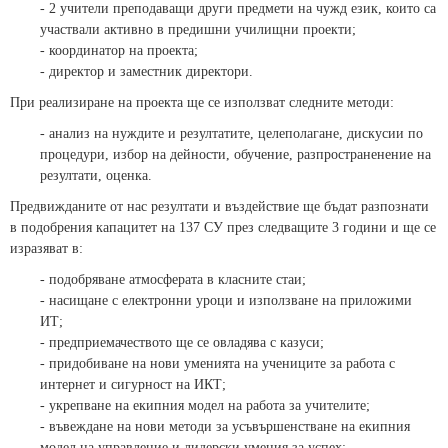
- 2 учители преподаващи други предмети на чужд език, които са
участвали активно в предишни училищни проекти;
- координатор на проекта;
- директор и заместник директори.
При реализиране на проекта ще се използват следните методи:
- анализ на нуждите и резултатите, целеполагане, дискусии по
процедури, избор на дейности, обучение, разпространенение на
резултати, оценка.
Предвижданите от нас резултати и въздействие ще бъдат разпознати
в подобрения капацитет на 137 СУ през следващите 3 години и ще се
изразяват в:
- подобряване атмосферата в класните стаи;
- насищане с електронни уроци и използване на приложими
ИТ;
- предприемачеството ще се овладява с казуси;
- придобиване на нови уменията на учениците за работа с
интернет и сигурност на ИКТ;
- укрепване на екипния модел на работа за учителите;
- въвеждане на нови методи за усъвършенстване на екипния
модел на управление и лидерски умения за успех;