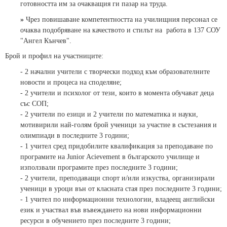
готовността им за очакващия ги пазар на труда.
»
Чрез повишаване компетентността на училищния персонал се
очаква подобряване на качеството и стилът на работа в 137 СОУ
"Ангел Кънчев".
Брой и профил на участниците:
- 2 начални учители с творчески подход към образователните
новости и процеса на споделяне;
- 2 учители и психолог от тези, които в момента обучават деца
със СОП;
- 2 учители по езици и 2 учители по математика и науки,
мотивирили най-голям брой ученици за участие в състезания и
олимпиади в последните 3 години;
- 1 учител сред придобилите квалификация за преподаване по
програмите на Junior Acievement в българското училище и
използвали програмите през последните 3 години;
- 2 учители, преподаващи спорт и/или изкуства, организирали
ученици в уроци вън от класната стая през последните 3 години;
- 1 учител по информационни технологии, владеещ английски
език и участвал във въвеждането на нови информационни
ресурси в обучението през последните 3 години;