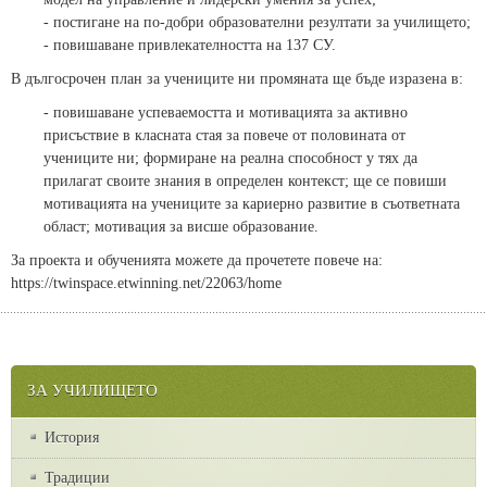
- постигане на по-добри образователни резултати за училището;
- повишаване привлекателността на 137 СУ.
В дългосрочен план за учениците ни промяната ще бъде изразена в:
- повишаване успеваемостта и мотивацията за активно
присъствие в класната стая за повече от половината от
учениците ни; формиране на реална способност у тях да
прилагат своите знания в определен контекст; ще се повиши
мотивацията на учениците за кариерно развитие в съответната
област; мотивация за висше образование.
За проекта и обученията можете да прочетете повече на:
https://twinspace.etwinning.net/22063/home
ЗА УЧИЛИЩЕТО
История
Традиции