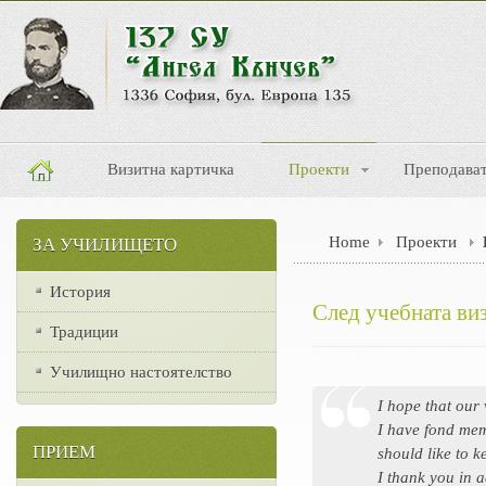
Визитна картичка
Проекти
Преподава
Home
Проекти
ЗА УЧИЛИЩЕТО
История
След учебната ви
Традиции
Училищно настоятелство
I hope that our 
I have fond memo
ПРИЕМ
should like to k
I thank you in 