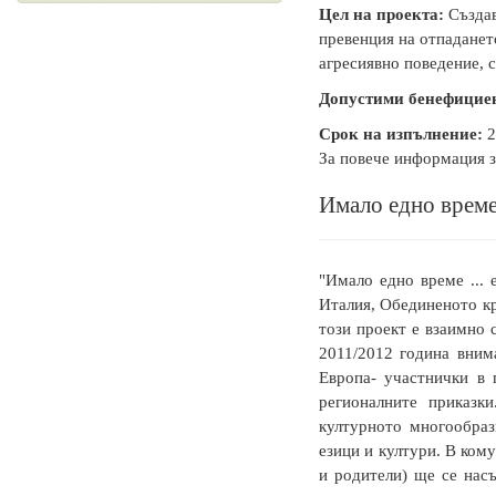
Цел на проекта:
Създав
превенция на отпадането
агресиявно поведение, 
Допустими бенефицие
Срок на изпълнение:
2
За повече информация з
Имало едно време.
"Имало едно време ... 
Италия, Обединеното кр
този проект е взаимно
2011/2012 година вним
Европа- участнички в 
регионалните приказк
културното многообраз
езици и култури. В ко
и родители) ще се нас