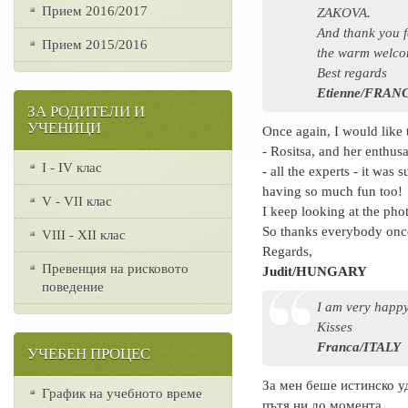
Прием 2016/2017
ZAKOVA.
And thank you f
Прием 2015/2016
the warm welcom
Best regards
Etienne/FRAN
ЗА РОДИТЕЛИ И
УЧЕНИЦИ
Once again, I would like 
- Rositsa, and her enthus
I - IV клас
- all the experts - it was
having so much fun too!
V - VII клас
I keep looking at the ph
So thanks everybody once
VІІІ - ХІІ клас
Regards,
Превенция на рисковото
Judit/HUNGARY
поведение
I am very happy
Kisses
Franca/ITALY
УЧЕБЕН ПРОЦЕС
За мен беше истинско уд
График на учебното време
пътя ни до момента.