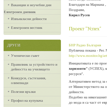
Благодаря на Мариана ,
Ваканции и неучебни дни
Поздрави,
Електронен дневник
Кирил Русев
Извънкласни дейности
Проект "Успех"
Електронен вестник
ДРУГИ
БНР Радио България
Публична покана - Рег.
http://www.monitor.bg/ar
Ученически съвет
Инициативата е по про
Правилник за устройството и
хоризонти"
(УСПЕХ), ко
дейността на училището
ресурси".
Конкурси, състезания,
Алтернативен метод за 
олимпиади
от Министерството на о
Полезни връзки
дейности.
Подобно на някогашните
Профил на купувача
до мода и са част от ев