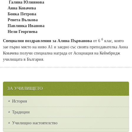
Галина Юлиянова
Анна Ковачева
Бонка Петрова
Ренета Вълкова
Павлинка Иванова
Нели Георгиева
б
Специални поздравления за Алина Първанова
от 6
клас, която
зае първо място на ниво А1 и заедно със своята преподавателка Анна
Ковачева получи специална награда от Асоциация на Кеймбридж
училищата в България.
ЗА УЧИЛИЩЕТО
История
Традиции
Училищно настоятелство