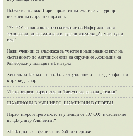
Победителите във Втория пролетен математически турнир,
посветен на патронния празник
137 СОУ на националното състезание по Информационни
технологии, информатика и визуални изкуства „Аз мога тук и
сега“
Наши ученици се класираха за участие в националния кръг на
състезанието по Английски език на сдружение Асоциация на
Кеймбридж училищата в България
Хеттрик за 137-мо – три отбора от училището на градски финали
в три вида спорт
VII-то открито първенство по Таекуон-до за купа „Левски“
ШАМПИОНИ В УЧЕНИЕТО, ШАМПИОНИ В СПОРТА!
Първо, второ и трето място за ученици от 137 СОУ в състезание
на „Джуниър Ачийвмънт“
XII Национален фестивал по бойни спортове