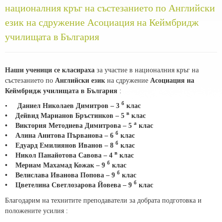
националния кръг на състезанието по Английски
език на сдружение Асоциация на Кеймбридж
училищата в България
Наши ученици се класираха
за участие в националния кръг на
състезанието по
Английски език
на сдружение
Асоциация на
Кеймбридж училищата в България
:
б
•
Даниел Николаев Димитров – 3
клас
в
• Дейвид Марианов Бръстинков – 5
клас
а
• Виктория Методиева Димитрова – 5
клас
б
• Алина Анитова Първанова – 6
клас
б
• Едуард Емилиянов Иванов – 8
клас
в
• Никол Панайотова Савова – 4
клас
б
• Мериам Махамад Кожак – 9
клас
б
• Велислава Иванова Попова – 9
клас
б
• Цветелина Светлозарова Йовева – 9
клас
Благодарим на технитите преподаватели за добрата подготовка и
положените усилия :