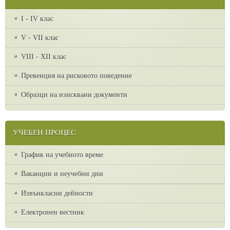
I - IV клас
V - VII клас
VІІІ - ХІІ клас
Превенция на рисковото поведение
Образци на изисквани документи
УЧЕБЕН ПРОЦЕС
График на учебното време
Ваканции и неучебни дни
Извънкласни дейности
Електронен вестник