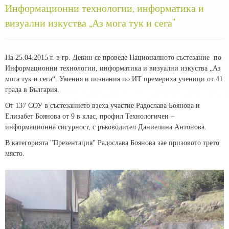
Информационни технологии, информатика и
визуални изкуства „Аз мога тук и сега“
На 25.04.2015 г. в гр. Девин се проведе Националното състезание по
Информационни технологии, информатика и визуални изкуства „Аз
мога тук и сега“. Умения и познания по ИТ премериха ученици от 41
града в България.
От 137 СОУ в състезанието взеха участие Радослава Боянова и
Елизабет Боянова от 9 в клас, профил Технологичен –
информационна сигурност, с ръководител Даниелина Антонова.
В категорията "Презентация" Радослава Боянова зае призовото трето
място.