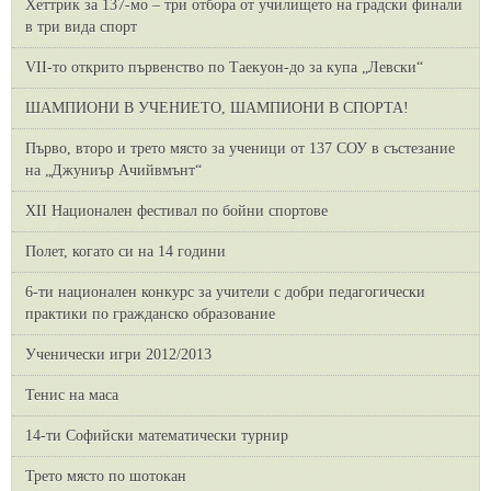
Хеттрик за 137-мо – три отбора от училището на градски финали
в три вида спорт
VII-то открито първенство по Таекуон-до за купа „Левски“
ШАМПИОНИ В УЧЕНИЕТО, ШАМПИОНИ В СПОРТА!
Първо, второ и трето място за ученици от 137 СОУ в състезание
на „Джуниър Ачийвмънт“
XII Национален фестивал по бойни спортове
Полет, когато си на 14 години
6-ти национален конкурс за учители с добри педагогически
практики по гражданско образование
Ученически игри 2012/2013
Тенис на маса
14-ти Софийски математически турнир
Трето място по шотокан