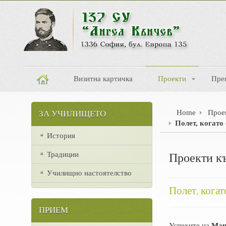
Визитна картичка
Проекти
Пре
Home
Прое
ЗА УЧИЛИЩЕТО
Полет, когато
История
Традиции
Проекти 
Училищно настоятелство
Полет, когат
ПРИЕМ
Успехите на
Мар