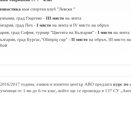
имнастика
към спортен клуб "Левски "
Румъния, град Гюргево -
III място
на лента
Унгария, град Печ -
I място
на лента и IV място на обръч
гария, град София, турнир "Цветята на България" -
I място
на лента
ългария, град Бургас,"Olimpiq cup" -
II място
на обръч, III място на
обой
2016/2017 година, езиков и изпитен център АВО предлага
курс по
 ученици от 1-ви до 6-ти клас, който ще се провежда в 137 СУ „Анг