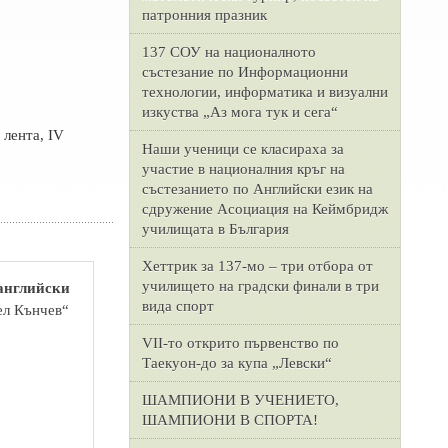
патронния празник
137 СОУ на националното
състезание по Информационни
технологии, информатика и визуални
изкуства „Аз мога тук и сега“
 лента, IV
Наши ученици се класираха за
участие в националния кръг на
състезанието по Английски език на
сдружение Асоциация на Кеймбридж
училищата в България
Хеттрик за 137-мо – три отбора от
училището на градски финали в три
 английски
вида спорт
ел Кънчев“
VII-то открито първенство по
Таекуон-до за купа „Левски“
ШАМПИОНИ В УЧЕНИЕТО,
ШАМПИОНИ В СПОРТА!