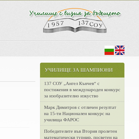
УЧИЛИЩЕ ЗА ШАМПИОНИ
137 СОУ „Ангел Кънчев“ с
постижения в международен конкурс
за изобразително изкуство
Марк Димитров с отличен резултат
на 15-ти Национален конкурс на
училища ФАРОС
Победителите във Втория пролетен
математически турнир, посветен на