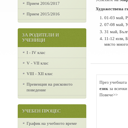
Прием 2016/2017
Художествена г
Прием 2015/2016
01-03 май, 
07-08 май, 
31 май, Бъл
ЗА РОДИТЕЛИ И
11-12 юли, Б
УЧЕНИЦИ
място мног
I - IV клас
V - VII клас
VІІІ - ХІІ клас
През учебната 
Превенция на рисковото
език
за всички
поведение
Повече>>
УЧЕБЕН ПРОЦЕС
График на учебното време