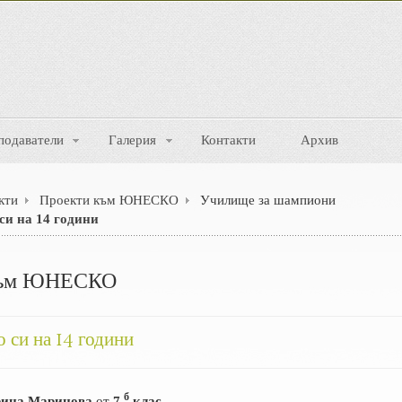
подаватели
Галерия
Контакти
Архив
кти
Проекти към ЮНЕСКО
Училище за шампиони
 си на 14 години
към ЮНЕСКО
о си на 14 години
б
ина Маринова
от
7
клас