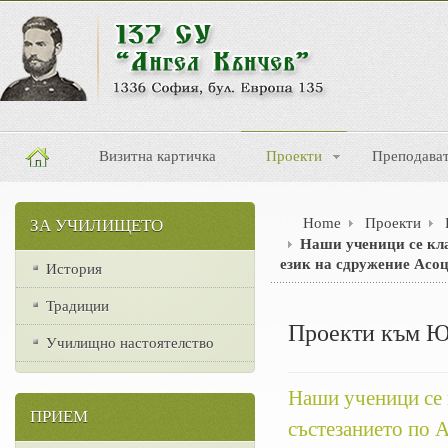
Визитна картичка
Проекти
Преподава
Home
Проекти
ЗА УЧИЛИЩЕТО
Наши ученици се кла
език на сдружение Асо
История
Традиции
Проекти към
Училищно настоятелство
Наши ученици се 
ПРИЕМ
състезанието по 