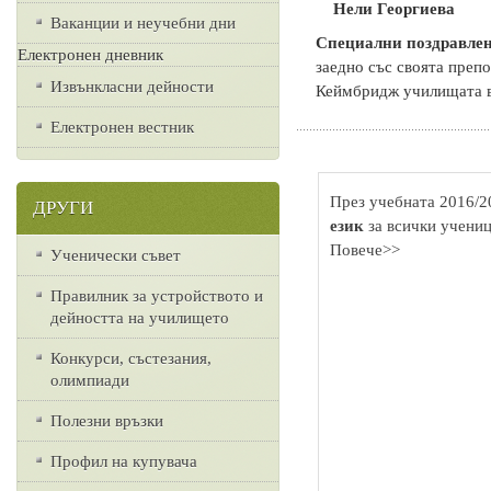
Нели Георгиева
Ваканции и неучебни дни
Специални поздравлен
Електронен дневник
заедно със своята преп
Извънкласни дейности
Кеймбридж училищата в
Електронен вестник
През учебната 2016/2
ДРУГИ
език
за всички учениц
Повече>>
Ученически съвет
Правилник за устройството и
дейността на училището
Конкурси, състезания,
олимпиади
Полезни връзки
Профил на купувача