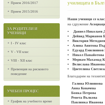
училищата в Бълг
Прием 2016/2017
Прием 2015/2016
Наши ученици се клас
на сдружение
Асоциаци
ЗА РОДИТЕЛИ И
•
Даниел Николаев 
УЧЕНИЦИ
• Дейвид Марианов Б
• Виктория Методиев
I - IV клас
• Алина Анитова Пър
• Едуард Емилиянов 
V - VII клас
• Никол Панайотова 
• Мериам Махамад К
VІІІ - ХІІ клас
• Велислава Иванова
• Цветелина Светлоза
Превенция на рисковото
поведение
Благодарим на технитит
Галина Юлиянова
Анна Ковачева
УЧЕБЕН ПРОЦЕС
Бонка Петрова
Ренета Вълкова
График на учебното време
Павлинка Иванова